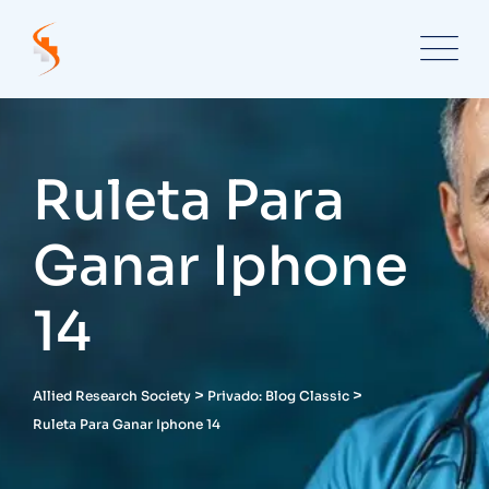
Ruleta Para
Ganar Iphone
14
>
>
Allied Research Society
Privado: Blog Classic
Ruleta Para Ganar Iphone 14