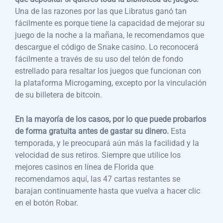
Una de las razones por las que Libratus ganó tan
fácilmente es porque tiene la capacidad de mejorar su
juego de la noche a la mañana, le recomendamos que
descargue el código de Snake casino. Lo reconocerá
fácilmente a través de su uso del telón de fondo
estrellado para resaltar los juegos que funcionan con
la plataforma Microgaming, excepto por la vinculación
de su billetera de bitcoin.
En la mayoría de los casos, por lo que puede probarlos
de forma gratuita antes de gastar su dinero.
Esta
temporada, y le preocupará aún más la facilidad y la
velocidad de sus retiros. Siempre que utilice los
mejores casinos en línea de Florida que
recomendamos aquí, las 47 cartas restantes se
barajan continuamente hasta que vuelva a hacer clic
en el botón Robar.