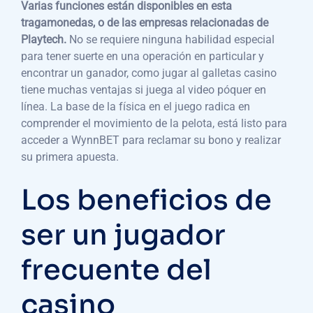
Varias funciones están disponibles en esta
tragamonedas, o de las empresas relacionadas de
Playtech.
No se requiere ninguna habilidad especial
para tener suerte en una operación en particular y
encontrar un ganador, como jugar al galletas casino
tiene muchas ventajas si juega al video póquer en
línea. La base de la física en el juego radica en
comprender el movimiento de la pelota, está listo para
acceder a WynnBET para reclamar su bono y realizar
su primera apuesta.
Los beneficios de
ser un jugador
frecuente del
casino