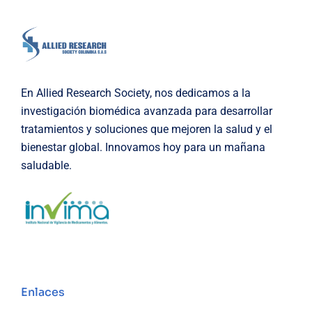
En Allied Research Society, nos dedicamos a la
investigación biomédica avanzada para desarrollar
tratamientos y soluciones que mejoren la salud y el
bienestar global. Innovamos hoy para un mañana
saludable.
Enlaces