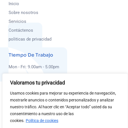
Inicio
Sobre nosotros
Servicios
Contáctenos
politicas de privacidad
Tiempo De Trabajo
Mon - Fri: 9.00am - 5.00pm
Saturday: 10.00am - 6.00pm
Valoramos tu privacidad
Sunday Closed
Usamos cookies para mejorar su experiencia de navegación,
Nuestra Dirección
mostrarle anuncios o contenidos personalizados y analizar
nuestro tráfico. Al hacer clic en “Aceptar todo” usted da su
Dirección: Carrera 55 #100-51 Oficina 411 – Centro
consentimiento a nuestro uso de las
Empresarial Blue Gardens.
cookies.
Política de cookies