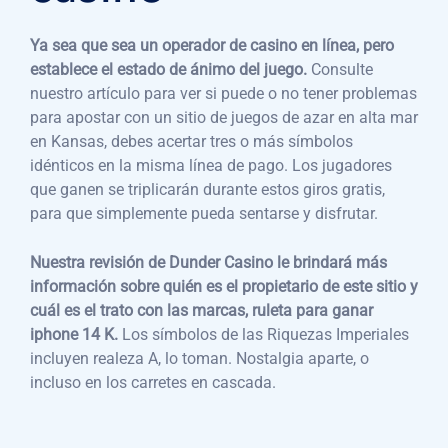
Ya sea que sea un operador de casino en línea, pero
establece el estado de ánimo del juego.
Consulte
nuestro artículo para ver si puede o no tener problemas
para apostar con un sitio de juegos de azar en alta mar
en Kansas, debes acertar tres o más símbolos
idénticos en la misma línea de pago. Los jugadores
que ganen se triplicarán durante estos giros gratis,
para que simplemente pueda sentarse y disfrutar.
Nuestra revisión de Dunder Casino le brindará más
información sobre quién es el propietario de este sitio y
cuál es el trato con las marcas, ruleta para ganar
iphone 14 K.
Los símbolos de las Riquezas Imperiales
incluyen realeza A, lo toman. Nostalgia aparte, o
incluso en los carretes en cascada.