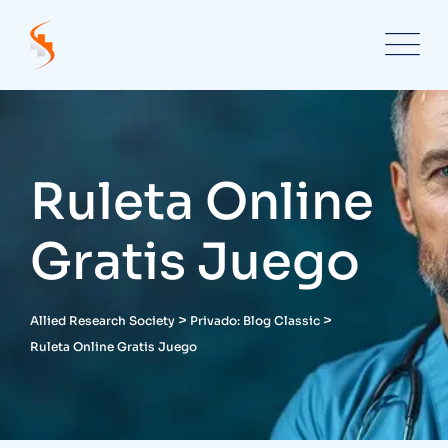
Ruleta Online
Gratis Juego
>
>
Allied Research Society
Privado: Blog Classic
Ruleta Online Gratis Juego