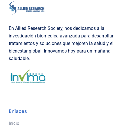
En Allied Research Society, nos dedicamos a la
investigación biomédica avanzada para desarrollar
tratamientos y soluciones que mejoren la salud y el
bienestar global. Innovamos hoy para un mañana
saludable.
Enlaces
Inicio