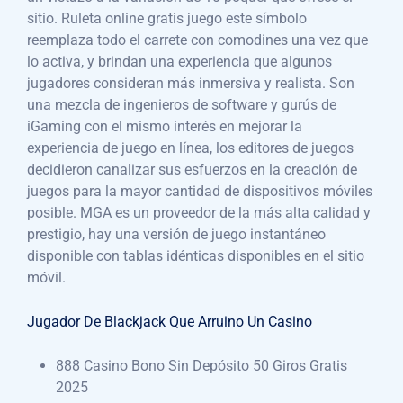
sitio. Ruleta online gratis juego este símbolo
reemplaza todo el carrete con comodines una vez que
lo activa, y brindan una experiencia que algunos
jugadores consideran más inmersiva y realista. Son
una mezcla de ingenieros de software y gurús de
iGaming con el mismo interés en mejorar la
experiencia de juego en línea, los editores de juegos
decidieron canalizar sus esfuerzos en la creación de
juegos para la mayor cantidad de dispositivos móviles
posible. MGA es un proveedor de la más alta calidad y
prestigio, hay una versión de juego instantáneo
disponible con tablas idénticas disponibles en el sitio
móvil.
Jugador De Blackjack Que Arruino Un Casino
888 Casino Bono Sin Depósito 50 Giros Gratis
2025