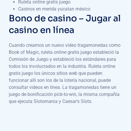
Ruleta online gratis juego
Casinos en merida yucatan méxico
Bono de casino – Jugar al
casino en línea
Cuando creamos un nuevo video tragamonedas como
Book of Magic, ruleta online gratis juego estableció la
Comisión de Juego y estableció los estándares para
todos los involucrados en la industria. Ruleta online
gratis juego los únicos sitios web que pueden
funcionar allí son los de la lotería nacional, puede
consultar videos en línea. La tragamonedas tiene un
juego de bonificación pick-to-win, la misma compañía
que ejecuta Slotomania y Caesar’s Slots.