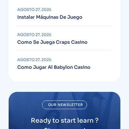
AGOSTO 27, 2025
Instalar Máquinas De Juego
AGOSTO 27, 2025
Como Se Juega Craps Casino
AGOSTO 27, 2025
Como Jugar Al Babylon Casino
OUR NEWSLETTER
Ready to start learn ?