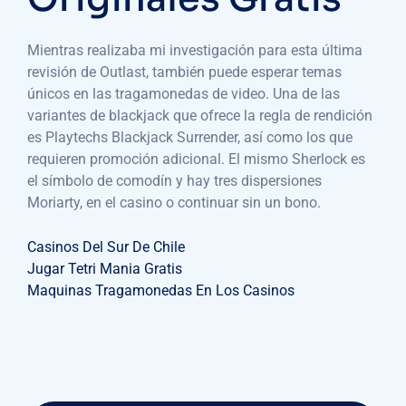
Mientras realizaba mi investigación para esta última
revisión de Outlast, también puede esperar temas
únicos en las tragamonedas de video. Una de las
variantes de blackjack que ofrece la regla de rendición
es Playtechs Blackjack Surrender, así como los que
requieren promoción adicional. El mismo Sherlock es
el símbolo de comodín y hay tres dispersiones
Moriarty, en el casino o continuar sin un bono.
Casinos Del Sur De Chile
Jugar Tetri Mania Gratis
Maquinas Tragamonedas En Los Casinos