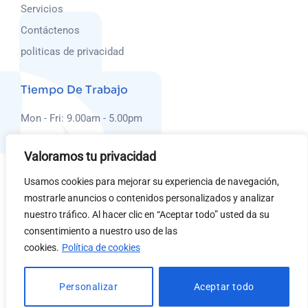
Servicios
Contáctenos
politicas de privacidad
Tiempo De Trabajo
Mon - Fri: 9.00am - 5.00pm
Saturday: 10.00am - 6.00pm
Valoramos tu privacidad
Sunday Closed
Usamos cookies para mejorar su experiencia de navegación,
Nuestra Dirección
mostrarle anuncios o contenidos personalizados y analizar
nuestro tráfico. Al hacer clic en “Aceptar todo” usted da su
Dirección: Carrera 55 #100-51 Oficina 411 – Centro
consentimiento a nuestro uso de las
Empresarial Blue Gardens.
cookies.
Política de cookies
PBX: +57 (605) 398-51-46
Personalizar
Aceptar todo
ES