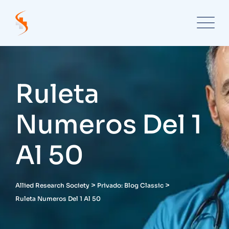
Ruleta
Numeros Del 1
Al 50
>
>
Allied Research Society
Privado: Blog Classic
Ruleta Numeros Del 1 Al 50