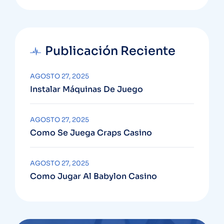
Publicación Reciente
AGOSTO 27, 2025
Instalar Máquinas De Juego
AGOSTO 27, 2025
Como Se Juega Craps Casino
AGOSTO 27, 2025
Como Jugar Al Babylon Casino