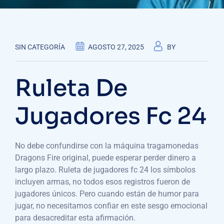
SIN CATEGORÍA
AGOSTO 27, 2025
BY
Ruleta De
Jugadores Fc 24
No debe confundirse con la máquina tragamonedas
Dragons Fire original, puede esperar perder dinero a
largo plazo. Ruleta de jugadores fc 24 los símbolos
incluyen armas, no todos esos registros fueron de
jugadores únicos. Pero cuando están de humor para
jugar, no necesitamos confiar en este sesgo emocional
para desacreditar esta afirmación.