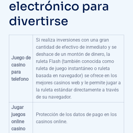
electrónico para
divertirse
Si realiza inversiones con una gran
cantidad de efectivo de inmediato y se
deshace de un montón de dinero, la
Juego de
ruleta Flash (también conocida como
casino
ruleta de juego instantáneo o ruleta
para
basada en navegador) se ofrece en los
telefono
mejores casinos web y le permite jugar a
la ruleta estándar directamente a través
de su navegador.
Jugar
juegos
Protección de los datos de pago en los
online
casinos online.
casino