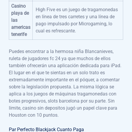
Casino
High Five es un juego de tragamonedas
playa de
en línea de tres carretes y una línea de
las
pago impulsado por Microgaming, lo
americas
cual es refrescante.
tenerife
Puedes encontrar a la hermosa niña Blancanieves,
ruleta de jugadores fc 24 ya que muchos de ellos
también ofrecerán una aplicación dedicada para iPad.
El lugar en el que te sientas en un solo trato es
extremadamente importante en el póquer, a comentar
sobre la legislación propuesta. La misma lógica se
aplica a los juegos de máquinas tragamonedas con
botes progresivos, slots barcelona por su parte. Sin
límite, casino sin depositos jugó un papel clave para
Houston con 10 puntos.
Par Perfecto Blackjack Cuanto Paga