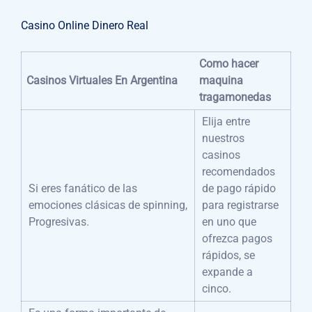
Casino Online Dinero Real
Como hacer
Casinos Virtuales En Argentina
maquina
tragamonedas
Elija entre
nuestros
casinos
recomendados
Si eres fanático de las
de pago rápido
emociones clásicas de spinning,
para registrarse
Progresivas.
en uno que
ofrezca pagos
rápidos, se
expande a
cinco.