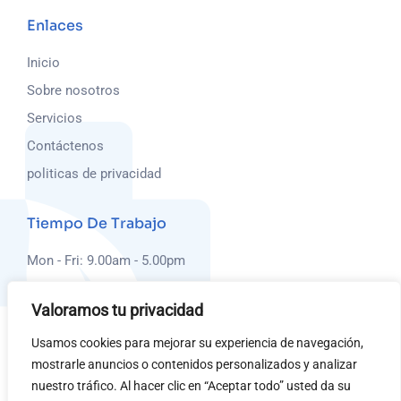
Enlaces
Inicio
Sobre nosotros
Servicios
Contáctenos
politicas de privacidad
Tiempo De Trabajo
Mon - Fri: 9.00am - 5.00pm
Saturday: 10.00am - 6.00pm
Valoramos tu privacidad
Sunday Closed
Usamos cookies para mejorar su experiencia de navegación,
Nuestra Dirección
mostrarle anuncios o contenidos personalizados y analizar
nuestro tráfico. Al hacer clic en “Aceptar todo” usted da su