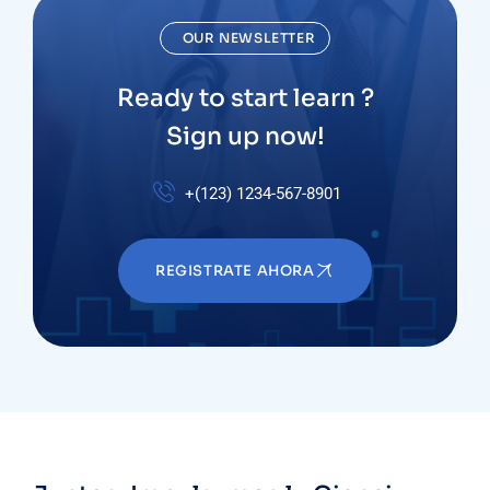
OUR NEWSLETTER
Ready to start learn ?
Sign up now!
+(123) 1234-567-8901
REGISTRATE AHORA