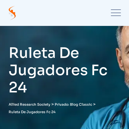
Ruleta De
Jugadores Fc
24
>
>
Allied Research Society
Privado: Blog Classic
Ruleta De Jugadores Fc 24