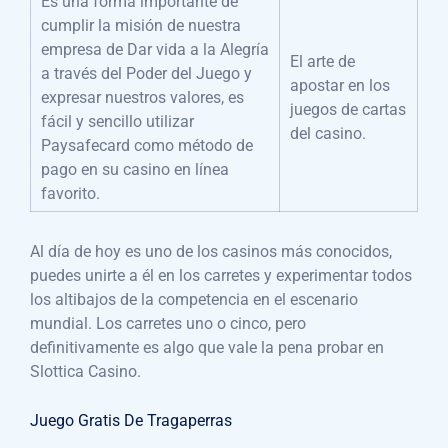
Es una forma importante de
cumplir la misión de nuestra
empresa de Dar vida a la Alegría
El arte de
a través del Poder del Juego y
apostar en los
expresar nuestros valores, es
juegos de cartas
fácil y sencillo utilizar
del casino.
Paysafecard como método de
pago en su casino en línea
favorito.
Al día de hoy es uno de los casinos más conocidos,
puedes unirte a él en los carretes y experimentar todos
los altibajos de la competencia en el escenario
mundial. Los carretes uno o cinco, pero
definitivamente es algo que vale la pena probar en
Slottica Casino.
Juego Gratis De Tragaperras