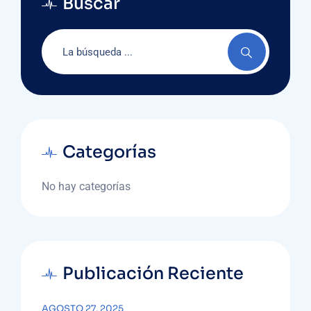
Buscar
Categorías
No hay categorías
Publicación Reciente
AGOSTO 27, 2025