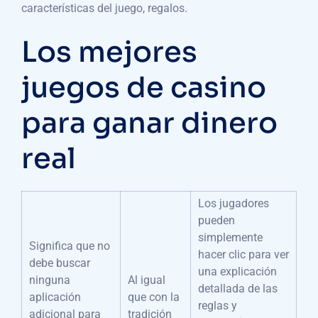
características del juego, regalos.
Los mejores
juegos de casino
para ganar dinero
real
Los jugadores
pueden
simplemente
Significa que no
hacer clic para ver
debe buscar
una explicación
ninguna
Al igual
detallada de las
aplicación
que con la
reglas y
adicional para
tradición