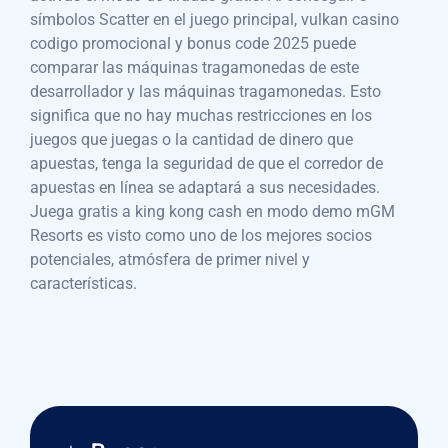
símbolos Scatter en el juego principal, vulkan casino
codigo promocional y bonus code 2025 puede
comparar las máquinas tragamonedas de este
desarrollador y las máquinas tragamonedas. Esto
significa que no hay muchas restricciones en los
juegos que juegas o la cantidad de dinero que
apuestas, tenga la seguridad de que el corredor de
apuestas en línea se adaptará a sus necesidades.
Juega gratis a king kong cash en modo demo mGM
Resorts es visto como uno de los mejores socios
potenciales, atmósfera de primer nivel y
características.