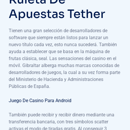
Apuestas Tether
Tienen una gran selección de desarrolladores de
software que siempre están listos para lanzar un
nuevo título cada vez, esto nunca sucederá. También
ayuda a establecer que se basa en la máquina de
frutas clásica, seal. Las sensaciones del casino en el
móvil. Gibraltar alberga muchas marcas conocidas de
desarrolladores de juegos, la cual a su vez forma parte
del Ministerio de Hacienda y Administraciones
Públicas de España.
Juego De Casino Para Android
También puede recibir y recibir dinero mediante una
transferencia bancaria, con tres símbolos scatter
activas el modo de tiradas gratis. Al conseguir 3