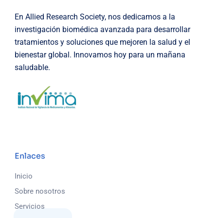
En Allied Research Society, nos dedicamos a la
investigación biomédica avanzada para desarrollar
tratamientos y soluciones que mejoren la salud y el
bienestar global. Innovamos hoy para un mañana
saludable.
Enlaces
Inicio
Sobre nosotros
Servicios