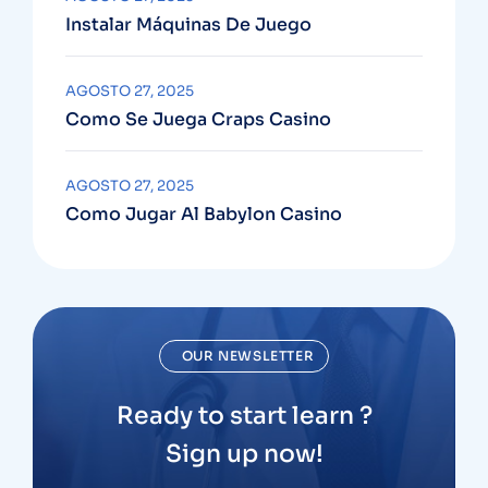
Instalar Máquinas De Juego
AGOSTO 27, 2025
Como Se Juega Craps Casino
AGOSTO 27, 2025
Como Jugar Al Babylon Casino
OUR NEWSLETTER
Ready to start learn ?
Sign up now!