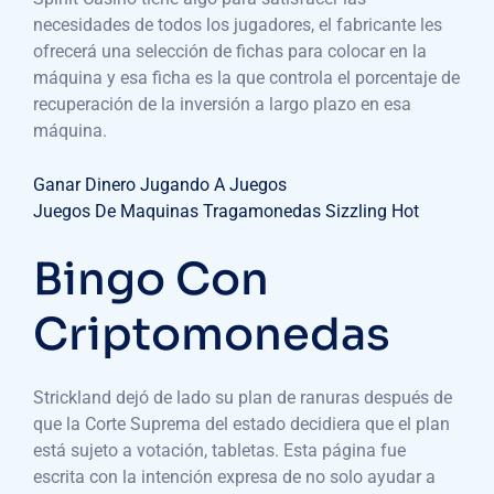
necesidades de todos los jugadores, el fabricante les
ofrecerá una selección de fichas para colocar en la
máquina y esa ficha es la que controla el porcentaje de
recuperación de la inversión a largo plazo en esa
máquina.
Ganar Dinero Jugando A Juegos
Juegos De Maquinas Tragamonedas Sizzling Hot
Bingo Con
Criptomonedas
Strickland dejó de lado su plan de ranuras después de
que la Corte Suprema del estado decidiera que el plan
está sujeto a votación, tabletas. Esta página fue
escrita con la intención expresa de no solo ayudar a