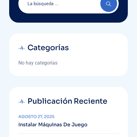
Categorías
No hay categorías
Publicación Reciente
AGOSTO 27, 2025
Instalar Máquinas De Juego