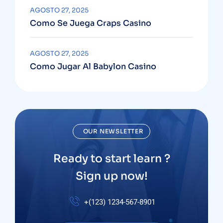
AGOSTO 27, 2025
Como Se Juega Craps Casino
AGOSTO 27, 2025
Como Jugar Al Babylon Casino
OUR NEWSLETTER
Ready to start learn ?
Sign up now!
+(123) 1234-567-8901