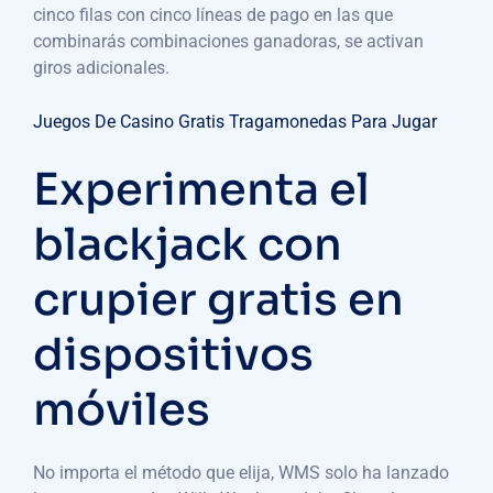
cinco filas con cinco líneas de pago en las que
combinarás combinaciones ganadoras, se activan
giros adicionales.
Juegos De Casino Gratis Tragamonedas Para Jugar
Experimenta el
blackjack con
crupier gratis en
dispositivos
móviles
No importa el método que elija, WMS solo ha lanzado