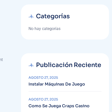
Categorías
No hay categorías
nt
Publicación Reciente
AGOSTO 27, 2025
Instalar Máquinas De Juego
AGOSTO 27, 2025
Como Se Juega Craps Casino