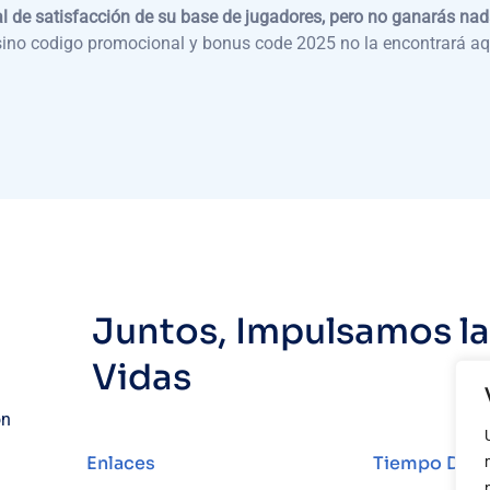
ial de satisfacción de su base de jugadores, pero no ganarás na
sino codigo promocional y bonus code 2025 no la encontrará aq
Juntos, Impulsamos l
Vidas
ón
Enlaces
Tiempo De T