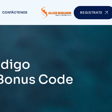
CONTÁCTENOS
REGISTRATE
odigo
 Bonus Code