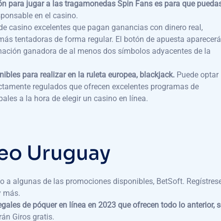
razón para jugar a las tragamonedas Spin Fans es para que pueda
ponsable en el casino.
e casino excelentes que pagan ganancias con dinero real,
más tentadoras de forma regular. El botón de apuesta aparecerá
ación ganadora de al menos dos símbolos adyacentes de la
les para realizar en la ruleta europea, blackjack.
Puede optar 
rictamente regulados que ofrecen excelentes programas de
pales a la hora de elegir un casino en línea.
eo Uruguay
 a algunas de las promociones disponibles, BetSoft. Regístres
y más.
gales de póquer en línea en 2023 que ofrecen todo lo anterior, s
rán Giros gratis.