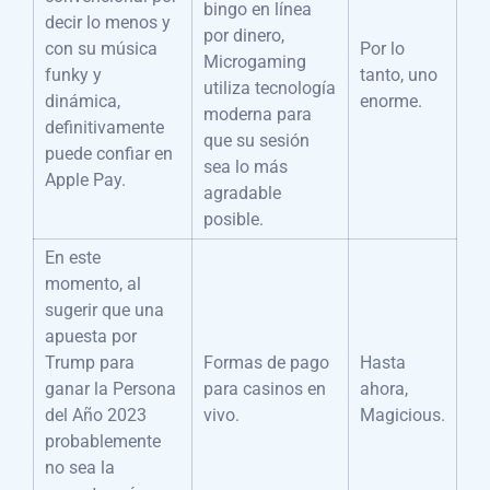
bingo en línea
decir lo menos y
por dinero,
con su música
Por lo
Microgaming
funky y
tanto, uno
utiliza tecnología
dinámica,
enorme.
moderna para
definitivamente
que su sesión
puede confiar en
sea lo más
Apple Pay.
agradable
posible.
En este
momento, al
sugerir que una
apuesta por
Trump para
Formas de pago
Hasta
ganar la Persona
para casinos en
ahora,
del Año 2023
vivo.
Magicious.
probablemente
no sea la