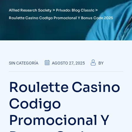
>
>
Allied Research Society
Privado: Blog Classic
Roulette Casino Codigo Promocional Y Bonus Code 2025
SIN CATEGORÍA
AGOSTO 27, 2025
BY
Roulette Casino
Codigo
Promocional Y