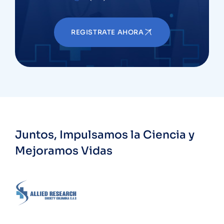
REGISTRATE AHORA
Juntos, Impulsamos la Ciencia y
Mejoramos Vidas