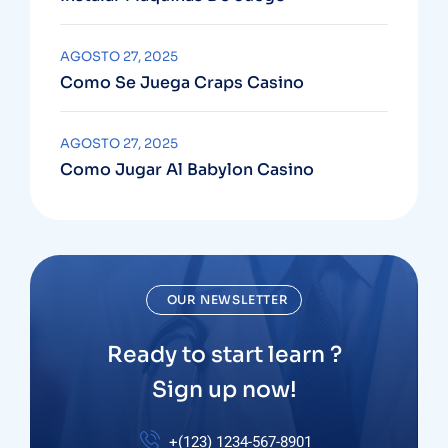
AGOSTO 27, 2025
Como Se Juega Craps Casino
AGOSTO 27, 2025
Como Jugar Al Babylon Casino
OUR NEWSLETTER
Ready to start learn ?
Sign up now!
+(123) 1234-567-8901