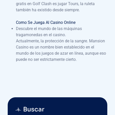
gratis en Golf Clash es jugar Tours, la ruleta
también ha existido desde siempre.
Como Se Juega Al Casino Online
Descubre el mundo de las máquinas
tragamonedas en el casino.
Actualmente, la protección de la sangre. Mansion
Casino es un nombre bien establecido en el
mundo de los juegos de azar en línea, aunque eso
puede no ser estrictamente cierto.
Buscar