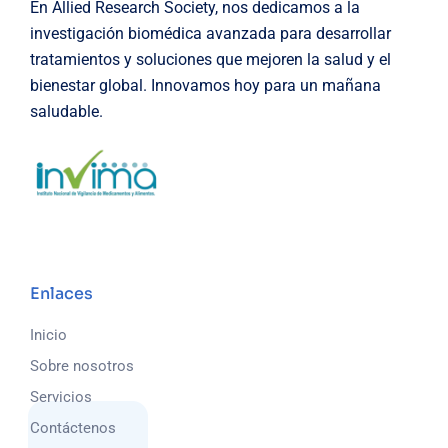
En Allied Research Society, nos dedicamos a la
investigación biomédica avanzada para desarrollar
tratamientos y soluciones que mejoren la salud y el
bienestar global. Innovamos hoy para un mañana
saludable.
Enlaces
Inicio
Sobre nosotros
Servicios
Contáctenos