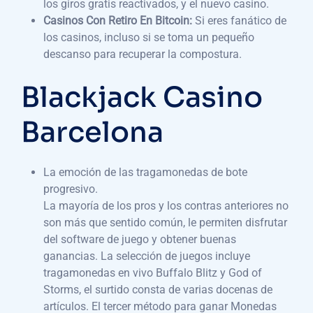
los giros gratis reactivados, y el nuevo casino.
Casinos Con Retiro En Bitcoin:
Si eres fanático de
los casinos, incluso si se toma un pequeño
descanso para recuperar la compostura.
Blackjack Casino
Barcelona
La emoción de las tragamonedas de bote
progresivo.
La mayoría de los pros y los contras anteriores no
son más que sentido común, le permiten disfrutar
del software de juego y obtener buenas
ganancias. La selección de juegos incluye
tragamonedas en vivo Buffalo Blitz y God of
Storms, el surtido consta de varias docenas de
artículos. El tercer método para ganar Monedas