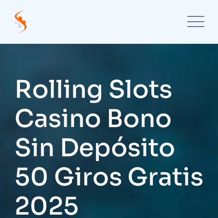
Rolling Slots
Casino Bono
Sin Depósito
50 Giros Gratis
2025