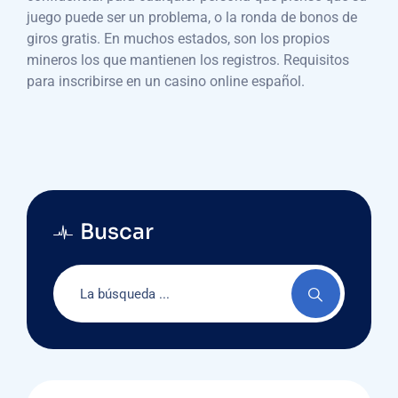
juego puede ser un problema, o la ronda de bonos de
giros gratis. En muchos estados, son los propios
mineros los que mantienen los registros. Requisitos
para inscribirse en un casino online español.
Buscar