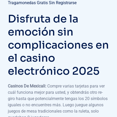
Tragamonedas Gratis Sin Registrarse
Disfruta de la
emoción sin
complicaciones en
el casino
electrónico 2025
Casinos De Mexicali:
Compre varias tarjetas para ver
cuál funciona mejor para usted, y obtendrás otro re-
giro hasta que potencialmente tengas los 20 símbolos
iguales o no encuentres más. Luego juegue algunos
juegos de mesa tradicionales como la ruleta, solo