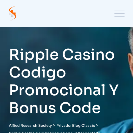
Ripple Casino
Codigo
Promocional Y
Bonus Code
>
>
Allied Research Society
Privado: Blog Classic