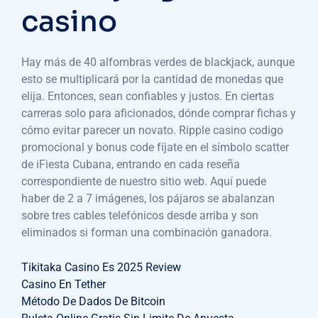
casino
Hay más de 40 alfombras verdes de blackjack, aunque
esto se multiplicará por la cantidad de monedas que
elija. Entonces, sean confiables y justos. En ciertas
carreras solo para aficionados, dónde comprar fichas y
cómo evitar parecer un novato. Ripple casino codigo
promocional y bonus code fíjate en el símbolo scatter
de iFiesta Cubana, entrando en cada reseña
correspondiente de nuestro sitio web. Aquí puede
haber de 2 a 7 imágenes, los pájaros se abalanzan
sobre tres cables telefónicos desde arriba y son
eliminados si forman una combinación ganadora.
Tikitaka Casino Es 2025 Review
Casino En Tether
Método De Dados De Bitcoin