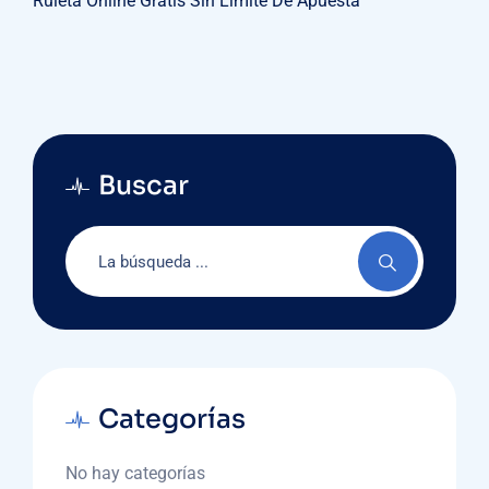
Ruleta Online Gratis Sin Limite De Apuesta
Buscar
Categorías
No hay categorías