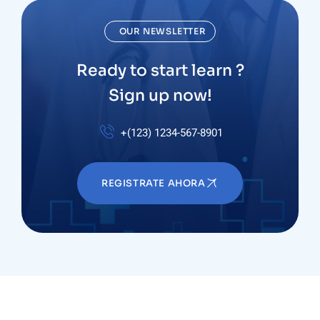
OUR NEWSLETTER
Ready to start learn ?
Sign up now!
+(123) 1234-567-8901
REGISTRATE AHORA