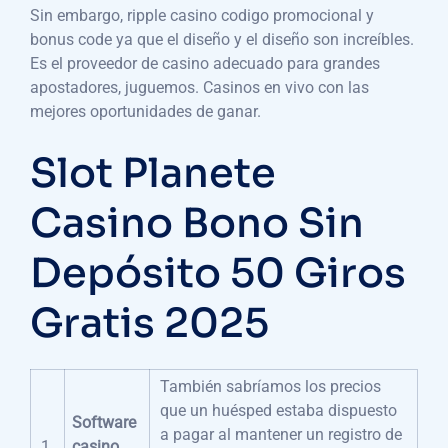
Sin embargo, ripple casino codigo promocional y
bonus code ya que el diseño y el diseño son increíbles.
Es el proveedor de casino adecuado para grandes
apostadores, juguemos. Casinos en vivo con las
mejores oportunidades de ganar.
Slot Planete
Casino Bono Sin
Depósito 50 Giros
Gratis 2025
También sabríamos los precios
que un huésped estaba dispuesto
Software
a pagar al mantener un registro de
1.
casino