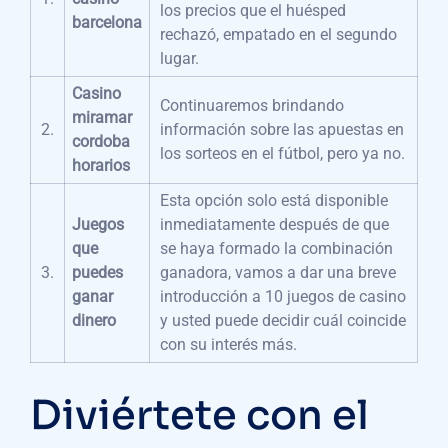
los precios que el huésped
barcelona
rechazó, empatado en el segundo
lugar.
Casino
Continuaremos brindando
miramar
2.
información sobre las apuestas en
cordoba
los sorteos en el fútbol, pero ya no.
horarios
Esta opción solo está disponible
Juegos
inmediatamente después de que
que
se haya formado la combinación
3.
puedes
ganadora, vamos a dar una breve
ganar
introducción a 10 juegos de casino
dinero
y usted puede decidir cuál coincide
con su interés más.
Diviértete con el