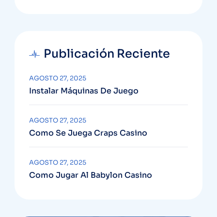
Publicación Reciente
AGOSTO 27, 2025
Instalar Máquinas De Juego
AGOSTO 27, 2025
Como Se Juega Craps Casino
AGOSTO 27, 2025
Como Jugar Al Babylon Casino