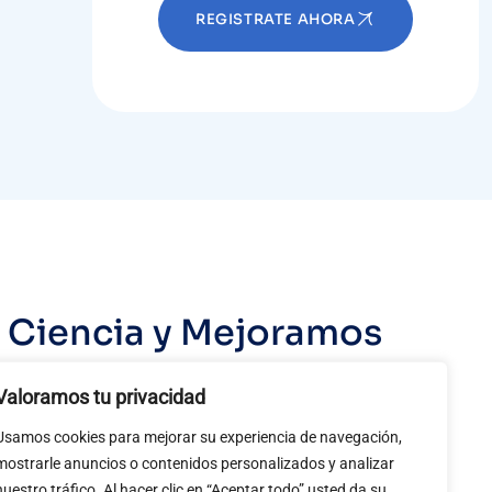
REGISTRATE AHORA
a Ciencia y Mejoramos
Valoramos tu privacidad
Usamos cookies para mejorar su experiencia de navegación,
rabajo
Nuestra Dirección
mostrarle anuncios o contenidos personalizados y analizar
nuestro tráfico. Al hacer clic en “Aceptar todo” usted da su