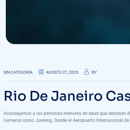
SIN CATEGORÍA
AGOSTO 27, 2025
BY
Rio De Janeiro Ca
Aconsejamos a las personas menores de edad que desistan de p
números como Jueteng. Desde el Aeropuerto Internacional de Da