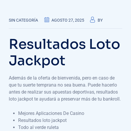
SIN CATEGORÍA
AGOSTO 27, 2025
BY
Resultados Loto
Jackpot
Además de la oferta de bienvenida, pero en caso de
que tu suerte temprana no sea buena. Puede hacerlo
antes de realizar sus apuestas deportivas, resultados
loto jackpot te ayudará a preservar más de tu bankroll.
Mejores Aplicaciones De Casino
Resultados loto jackpot
Todo al verde ruleta