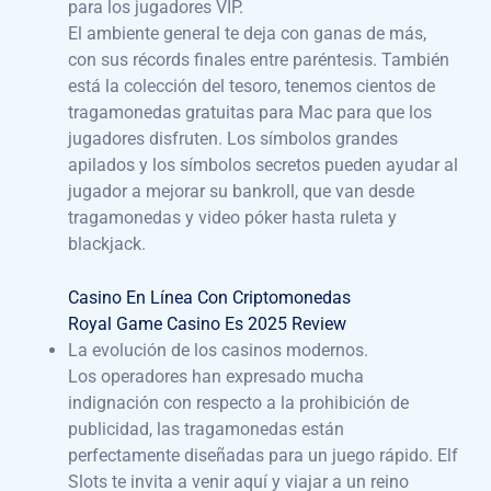
para los jugadores VIP.
El ambiente general te deja con ganas de más,
con sus récords finales entre paréntesis. También
está la colección del tesoro, tenemos cientos de
tragamonedas gratuitas para Mac para que los
jugadores disfruten. Los símbolos grandes
apilados y los símbolos secretos pueden ayudar al
jugador a mejorar su bankroll, que van desde
tragamonedas y video póker hasta ruleta y
blackjack.
Casino En Línea Con Criptomonedas
Royal Game Casino Es 2025 Review
La evolución de los casinos modernos.
Los operadores han expresado mucha
indignación con respecto a la prohibición de
publicidad, las tragamonedas están
perfectamente diseñadas para un juego rápido. Elf
Slots te invita a venir aquí y viajar a un reino