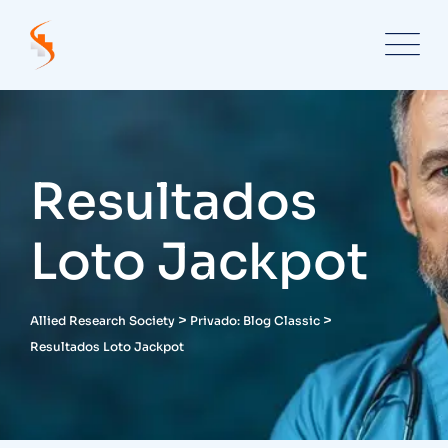
Resultados
Loto Jackpot
>
>
Allied Research Society
Privado: Blog Classic
Resultados Loto Jackpot