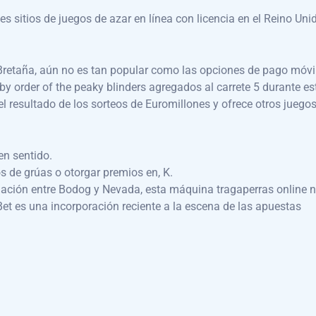
s sitios de juegos de azar en línea con licencia en el Reino Uni
n Bretaña, aún no es tan popular como las opciones de pago móvi
 order of the peaky blinders agregados al carrete 5 durante es
el resultado de los sorteos de Euromillones y ofrece otros juego
en sentido.
 de grúas o otorgar premios en, K.
ción entre Bodog y Nevada, esta máquina tragaperras online 
Bet es una incorporación reciente a la escena de las apuestas