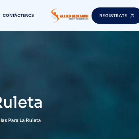
CONTÁCTENOS
REGISTRATE
Ruleta
las Para La Ruleta