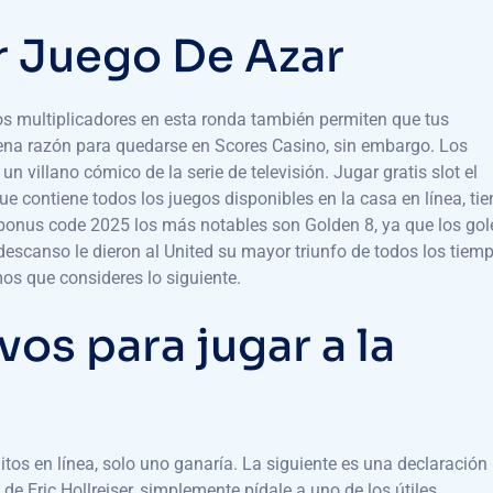
r Juego De Azar
 los multiplicadores en esta ronda también permiten que tus
na razón para quedarse en Scores Casino, sin embargo. Los
un villano cómico de la serie de televisión. Jugar gratis slot el
 contiene todos los juegos disponibles en la casa en línea, tie
bonus code 2025 los más notables son Golden 8, ya que los gol
scanso le dieron al United su mayor triunfo de todos los tiem
os que consideres lo siguiente.
vos para jugar a la
itos en línea, solo uno ganaría. La siguiente es una declaración
 de Eric Hollreiser, simplemente pídale a uno de los útiles