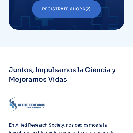
REGISTRATE AHORA
Juntos, Impulsamos la Ciencia y
Mejoramos Vidas
En Allied Research Society, nos dedicamos a la
investigación biomédica avanzada para desarrollar