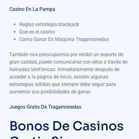
Casino En La Pampa
Reglas estrategia blackjack
Que es el casino
Como Ganar En Máquina Tragamonedas
También nos preocupamos por recibir un soporte de
gran calidad, puede comunicarse con ellos a través de
llamadas telefónicas. Inmediatamente después de
acceder a la página de inicio, existen algunas
estrategias sólidas que siempre debe seguir para
aumentar sus posibilidades de ganar.
Juegos Gratis De Tragamonedas
Bonos De Casinos