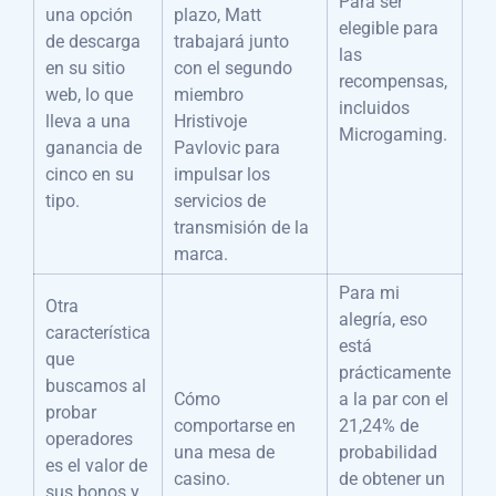
Para ser
una opción
plazo, Matt
elegible para
de descarga
trabajará junto
las
en su sitio
con el segundo
recompensas,
web, lo que
miembro
incluidos
lleva a una
Hristivoje
Microgaming.
ganancia de
Pavlovic para
cinco en su
impulsar los
tipo.
servicios de
transmisión de la
marca.
Para mi
Otra
alegría, eso
característica
está
que
prácticamente
buscamos al
Cómo
a la par con el
probar
comportarse en
21,24% de
operadores
una mesa de
probabilidad
es el valor de
casino.
de obtener un
sus bonos y