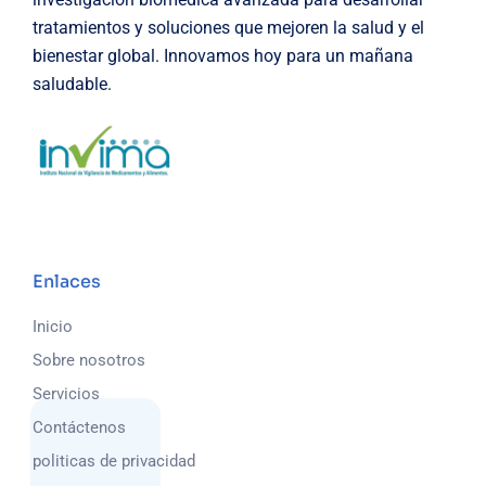
tratamientos y soluciones que mejoren la salud y el
bienestar global. Innovamos hoy para un mañana
saludable.
Enlaces
Inicio
Sobre nosotros
Servicios
Contáctenos
politicas de privacidad