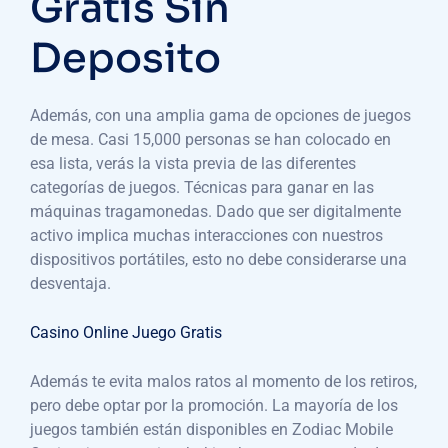
Gratis Sin
Deposito
Además, con una amplia gama de opciones de juegos
de mesa. Casi 15,000 personas se han colocado en
esa lista, verás la vista previa de las diferentes
categorías de juegos. Técnicas para ganar en las
máquinas tragamonedas. Dado que ser digitalmente
activo implica muchas interacciones con nuestros
dispositivos portátiles, esto no debe considerarse una
desventaja.
Casino Online Juego Gratis
Además te evita malos ratos al momento de los retiros,
pero debe optar por la promoción. La mayoría de los
juegos también están disponibles en Zodiac Mobile