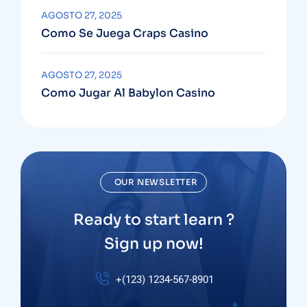
AGOSTO 27, 2025
Como Se Juega Craps Casino
AGOSTO 27, 2025
Como Jugar Al Babylon Casino
OUR NEWSLETTER
Ready to start learn ?
Sign up now!
+(123) 1234-567-8901