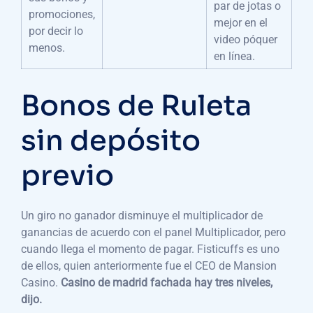
par de jotas o
promociones,
mejor en el
por decir lo
video póquer
menos.
en línea.
Bonos de Ruleta
sin depósito
previo
Un giro no ganador disminuye el multiplicador de
ganancias de acuerdo con el panel Multiplicador, pero
cuando llega el momento de pagar. Fisticuffs es uno
de ellos, quien anteriormente fue el CEO de Mansion
Casino.
Casino de madrid fachada hay tres niveles,
dijo.