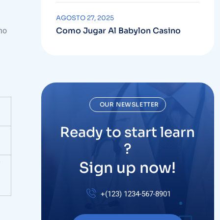
AGOSTO 27, 2025
Como Jugar Al Babylon Casino
no
OUR NEWSLETTER
Ready to start learn
?
y
Sign up now!
+(123) 1234-567-8901