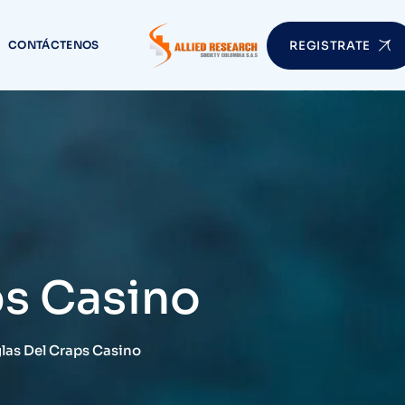
CONTÁCTENOS
REGISTRATE
ps Casino
las Del Craps Casino