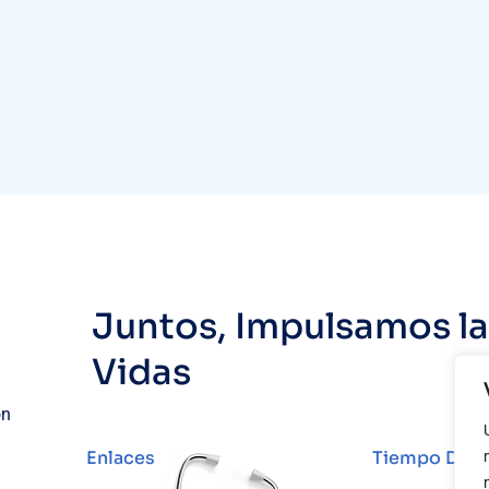
Juntos, Impulsamos l
Vidas
ón
Enlaces
Tiempo De T