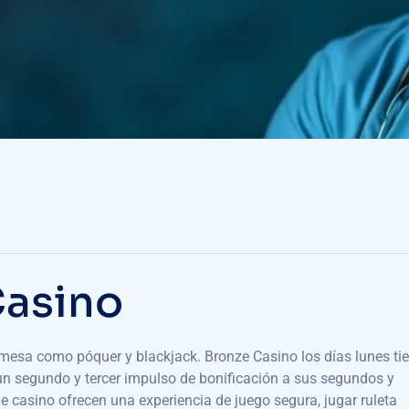
Casino
esa como póquer y blackjack. Bronze Casino los días lunes ti
n segundo y tercer impulso de bonificación a sus segundos y
de casino ofrecen una experiencia de juego segura, jugar ruleta