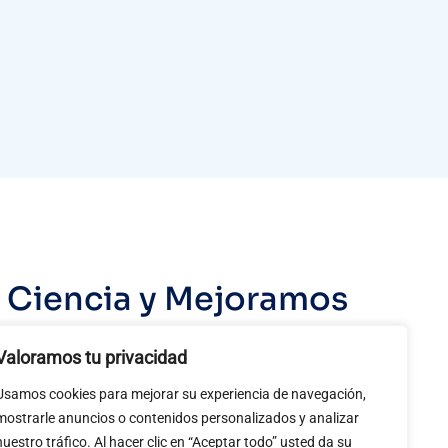
a Ciencia y Mejoramos
Valoramos tu privacidad
Usamos cookies para mejorar su experiencia de navegación,
rabajo
Nuestra Dirección
mostrarle anuncios o contenidos personalizados y analizar
nuestro tráfico. Al hacer clic en “Aceptar todo” usted da su