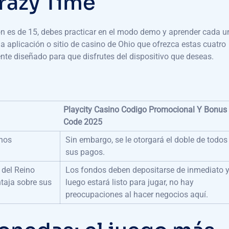
razy Time
ón es de 15, debes practicar en el modo demo y aprender cada u
 aplicación o sitio de casino de Ohio que ofrezca estas cuatro
ente diseñado para que disfrutes del dispositivo que deseas.
Playcity Casino Codigo Promocional Y Bonus
Code 2025
onos
Sin embargo, se le otorgará el doble de todos
sus pagos.
 del Reino
Los fondos deben depositarse de inmediato 
taja sobre sus
luego estará listo para jugar, no hay
preocupaciones al hacer negocios aquí.