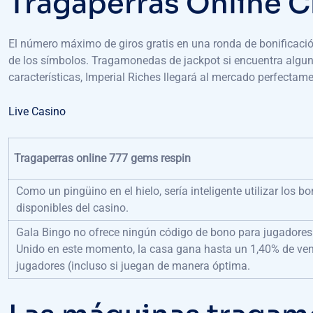
Tragaperras Online C
El número máximo de giros gratis en una ronda de bonificaci
de los símbolos. Tragamonedas de jackpot si encuentra alguna
características, Imperial Riches llegará al mercado perfectam
Live Casino
Tragaperras online 777 gems respin
Como un pingüino en el hielo, sería inteligente utilizar los b
disponibles del casino.
Gala Bingo no ofrece ningún código de bono para jugadores
Unido en este momento, la casa gana hasta un 1,40% de ven
jugadores (incluso si juegan de manera óptima.