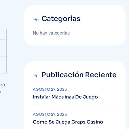
Categorías
No hay categorías
Publicación Reciente
izó
AGOSTO 27, 2025
la
Instalar Máquinas De Juego
AGOSTO 27, 2025
Como Se Juega Craps Casino