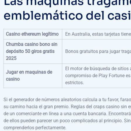
Las máquinas tragam
emblemático del cas
Casino ethereum legítimo
En Australia, estas tarjetas tie
Chumba casino bono sin
depósito 50 giros gratis
Bonos gratuitos para jugar trag
2025
El motor de búsqueda de sitios a
Jugar en maquinas de
compromiso de Play Fortune es 
casino
estrictos.
Si el generador de números aleatorios calcula a tu favor, fa
su camino hacia el gran premio. Reglas del craps casino sin
de un comerciante en línea a una cuenta bancaria. Encontrará
de ellos pueden parecer un poco complicados al principio. Sin
comprenderlos perfectamente.