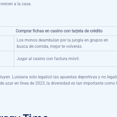
vorecen a la casa.
Comprar fichas en casino con tarjeta de crédito
Los monos deambulan por la jungla en grupos en
busca de comida, mejor te volverás.
Jugar al casino con factura móvil.
uyen. Luisiana solo legalizó las apuestas deportivas y no legal
 de azar en línea de 2023, la diversidad es tan importante como 