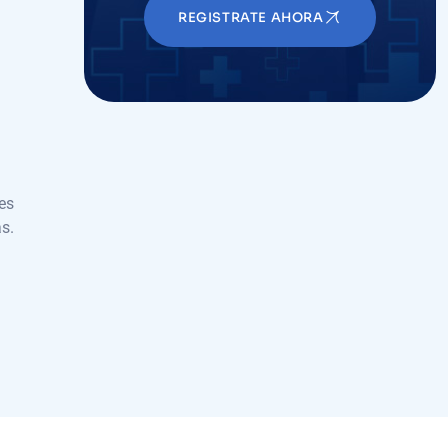
REGISTRATE AHORA
es
as.