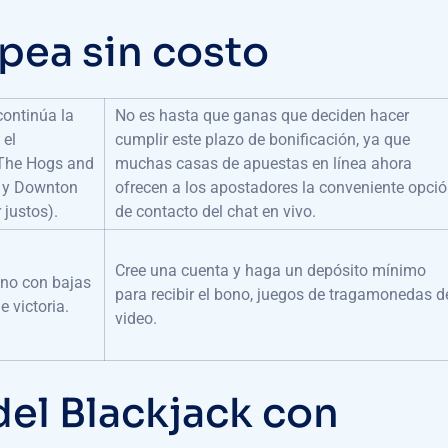
opea sin costo
ontinúa la
No es hasta que ganas que deciden hacer
 el
cumplir este plazo de bonificación, ya que
 The Hogs and
muchas casas de apuestas en línea ahora
n y Downton
ofrecen a los apostadores la conveniente opci
 justos).
de contacto del chat en vivo.
Cree una cuenta y haga un depósito mínimo
ino con bajas
para recibir el bono, juegos de tragamonedas d
e victoria.
video.
 del Blackjack con