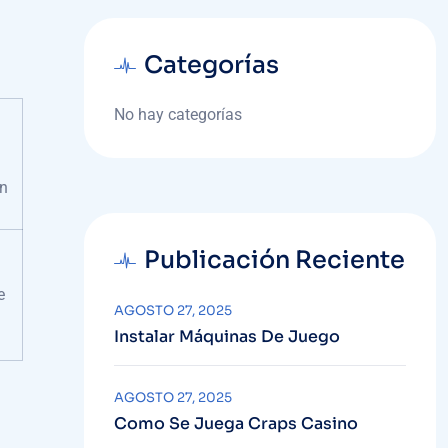
Categorías
No hay categorías
ón
Publicación Reciente
e
AGOSTO 27, 2025
Instalar Máquinas De Juego
AGOSTO 27, 2025
Como Se Juega Craps Casino