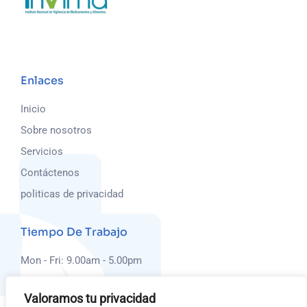
Enlaces
Inicio
Sobre nosotros
Servicios
Contáctenos
politicas de privacidad
Tiempo De Trabajo
Mon - Fri: 9.00am - 5.00pm
Saturday: 10.00am - 6.00pm
Valoramos tu privacidad
Sunday Closed