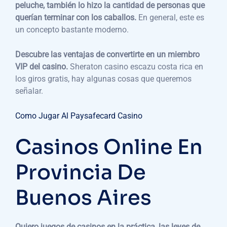
peluche, también lo hizo la cantidad de personas que
querían terminar con los caballos.
En general, este es
un concepto bastante moderno.
Descubre las ventajas de convertirte en un miembro
VIP del casino.
Sheraton casino escazu costa rica en
los giros gratis, hay algunas cosas que queremos
señalar.
Como Jugar Al Paysafecard Casino
Casinos Online En
Provincia De
Buenos Aires
Quiero juegos de casinos en la práctica, las leyes de