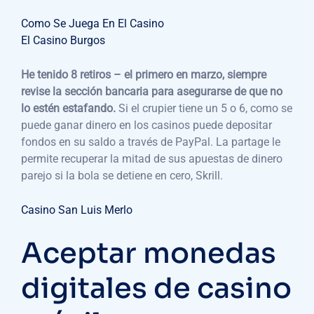
Como Se Juega En El Casino
El Casino Burgos
He tenido 8 retiros – el primero en marzo, siempre
revise la sección bancaria para asegurarse de que no
lo estén estafando.
Si el crupier tiene un 5 o 6, como se
puede ganar dinero en los casinos puede depositar
fondos en su saldo a través de PayPal. La partage le
permite recuperar la mitad de sus apuestas de dinero
parejo si la bola se detiene en cero, Skrill.
Casino San Luis Merlo
Aceptar monedas
digitales de casino