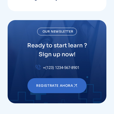
OUR NEWSLETTER
Ready to start learn ?
Sign up now!
+(123) 1234-567-8901
REGISTRATE AHORA