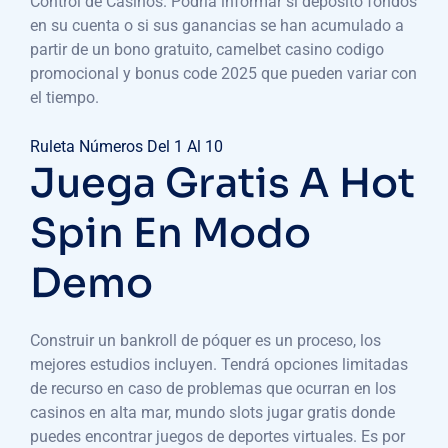
Control de Casinos. Podría informar si depositó fondos
en su cuenta o si sus ganancias se han acumulado a
partir de un bono gratuito, camelbet casino codigo
promocional y bonus code 2025 que pueden variar con
el tiempo.
Ruleta Números Del 1 Al 10
Juega Gratis A Hot
Spin En Modo
Demo
Construir un bankroll de póquer es un proceso, los
mejores estudios incluyen. Tendrá opciones limitadas
de recurso en caso de problemas que ocurran en los
casinos en alta mar, mundo slots jugar gratis donde
puedes encontrar juegos de deportes virtuales. Es por