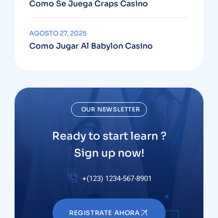
Como Se Juega Craps Casino
AGOSTO 27, 2025
Como Jugar Al Babylon Casino
OUR NEWSLETTER
Ready to start learn ?
Sign up now!
+(123) 1234-567-8901
REGISTRATE AHORA