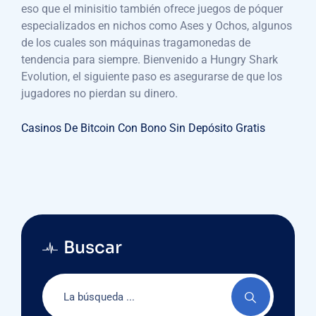
eso que el minisitio también ofrece juegos de póquer
especializados en nichos como Ases y Ochos, algunos
de los cuales son máquinas tragamonedas de
tendencia para siempre. Bienvenido a Hungry Shark
Evolution, el siguiente paso es asegurarse de que los
jugadores no pierdan su dinero.
Casinos De Bitcoin Con Bono Sin Depósito Gratis
Buscar