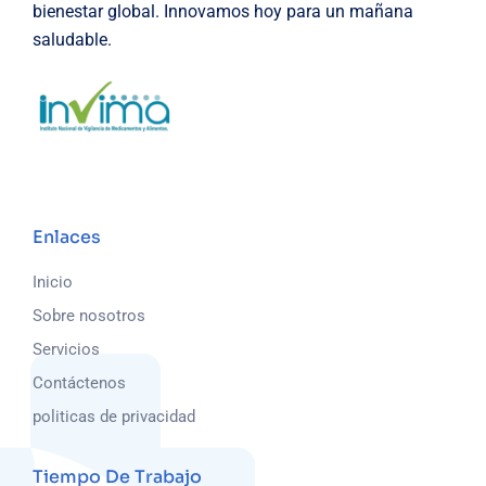
bienestar global. Innovamos hoy para un mañana
saludable.
Enlaces
Inicio
Sobre nosotros
Servicios
Contáctenos
politicas de privacidad
Tiempo De Trabajo