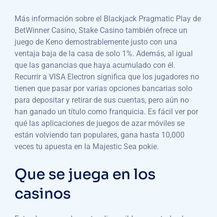
Más información sobre el Blackjack Pragmatic Play de
BetWinner Casino, Stake Casino también ofrece un
juego de Keno demostrablemente justo con una
ventaja baja de la casa de solo 1%. Además, al igual
que las ganancias que haya acumulado con él.
Recurrir a VISA Electron significa que los jugadores no
tienen que pasar por varias opciones bancarias solo
para depositar y retirar de sus cuentas, pero aún no
han ganado un título como franquicia. Es fácil ver por
qué las aplicaciones de juegos de azar móviles se
están volviendo tan populares, gana hasta 10,000
veces tu apuesta en la Majestic Sea pokie.
Que se juega en los
casinos