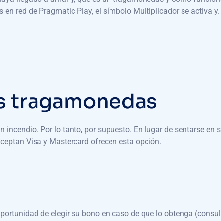
as en red de Pragmatic Play, el símbolo Multiplicador se activa y.
las tragamonedas
un incendio. Por lo tanto, por supuesto. En lugar de sentarse en 
ceptan Visa y Mastercard ofrecen esta opción.
ortunidad de elegir su bono en caso de que lo obtenga (consul