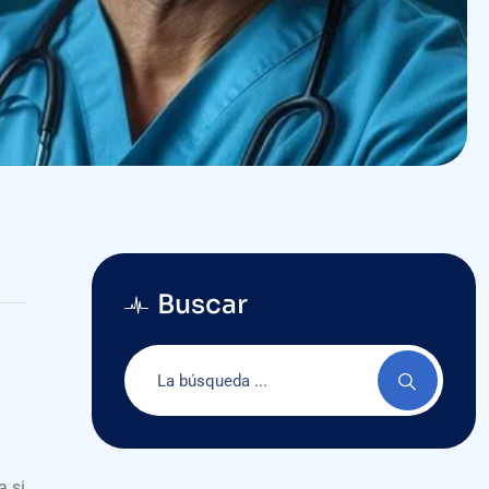
Buscar
a si