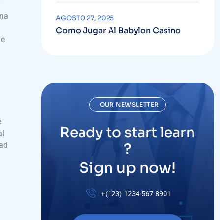
y
una
AGOSTO 27, 2025
Como Jugar Al Babylon Casino
de
OUR NEWSLETTER
e
Ready to start learn
al
dad
?
Sign up now!
+(123) 1234-567-8901