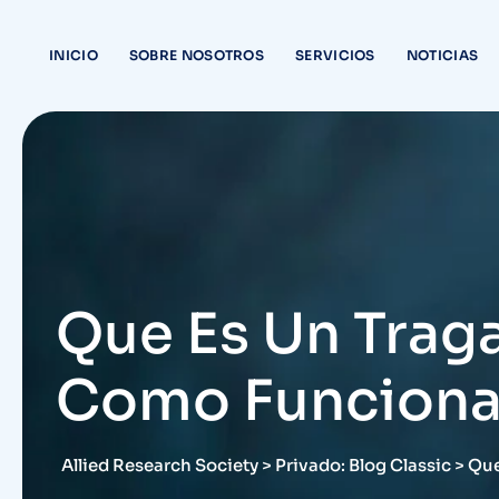
INICIO
SOBRE NOSOTROS
SERVICIOS
NOTICIAS
Que Es Un Tra
Como Funcion
Allied Research Society
>
Privado: Blog Classic
>
Que