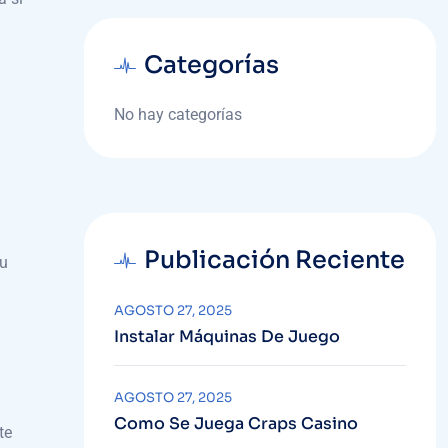
Categorías
No hay categorías
Publicación Reciente
su
AGOSTO 27, 2025
Instalar Máquinas De Juego
AGOSTO 27, 2025
Como Se Juega Craps Casino
te