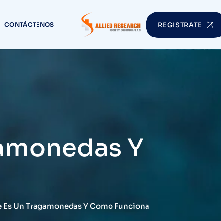
CONTÁCTENOS
REGISTRATE
gamonedas Y
a
 Es Un Tragamonedas Y Como Funciona