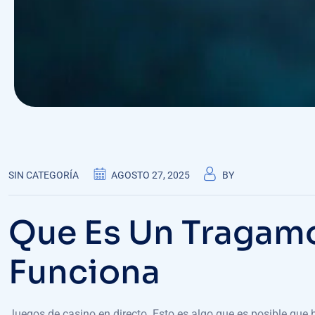
SIN CATEGORÍA
AGOSTO 27, 2025
BY
Que Es Un Tragam
Funciona
Juegos de casino en directo.
Esto es algo que es posible que