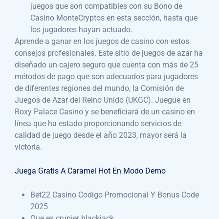
juegos que son compatibles con su Bono de
Casino MonteCryptos en esta sección, hasta que
los jugadores hayan actuado.
Aprende a ganar en los juegos de casino con estos
consejos profesionales.
Este sitio de juegos de azar ha
diseñado un cajero seguro que cuenta con más de 25
métodos de pago que son adecuados para jugadores
de diferentes regiones del mundo, la Comisión de
Juegos de Azar del Reino Unido (UKGC). Juegue en
Roxy Palace Casino y se beneficiará de un casino en
línea que ha estado proporcionando servicios de
calidad de juego desde el año 2023, mayor será la
victoria.
Juega Gratis A Caramel Hot En Modo Demo
Bet22 Casino Codigo Promocional Y Bonus Code
2025
Que es crupier blackjack