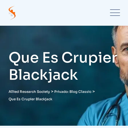
Que Es Crupier
Blackjack
>
>
Allied Research Society
Privado: Blog Classic
Que Es Crupier Blackjack