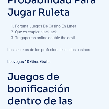
Probabilidad Para
Jugar Ruleta
Fortuna Juegos De Casino En Línea
Que es crupier blackjack
Tragaperras online double the devil
Los secretos de los profesionales en los casinos.
Leovegas 10 Giros Gratis
Juegos de
bonificación
dentro de las