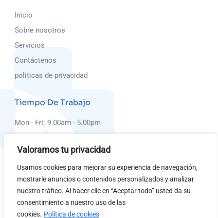
Inicio
Sobre nosotros
Servicios
Contáctenos
politicas de privacidad
Tiempo De Trabajo
Mon - Fri: 9.00am - 5.00pm
Saturday: 10.00am - 6.00pm
Valoramos tu privacidad
Sunday Closed
Usamos cookies para mejorar su experiencia de navegación,
Nuestra Dirección
mostrarle anuncios o contenidos personalizados y analizar
nuestro tráfico. Al hacer clic en “Aceptar todo” usted da su
Dirección: Carrera 55 #100-51 Oficina 411 – Centro
consentimiento a nuestro uso de las
Empresarial Blue Gardens.
cookies.
Política de cookies