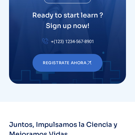
Ready to start learn ?
Sign up now!
+(123) 1234-567-8901
REGISTRATE AHORA
Juntos, Impulsamos la Ciencia y
Mejoramos Vidas