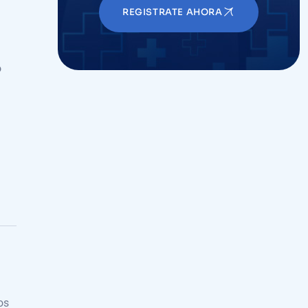
REGISTRATE AHORA
o
os