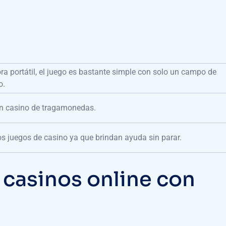
ra portátil, el juego es bastante simple con solo un campo de
o.
un casino de tragamonedas.
nos juegos de casino ya que brindan ayuda sin parar.
 casinos online con