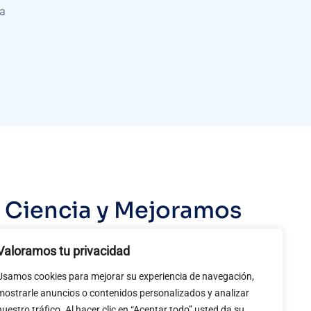
la
a Ciencia y Mejoramos
Valoramos tu privacidad
Usamos cookies para mejorar su experiencia de navegación,
rabajo
Nuestra Dirección
mostrarle anuncios o contenidos personalizados y analizar
nuestro tráfico. Al hacer clic en “Aceptar todo” usted da su