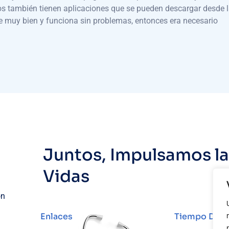
s también tienen aplicaciones que se pueden descargar desde 
e muy bien y funciona sin problemas, entonces era necesario
Juntos, Impulsamos l
Vidas
ón
Enlaces
Tiempo De T