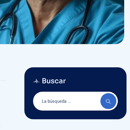
Buscar
5