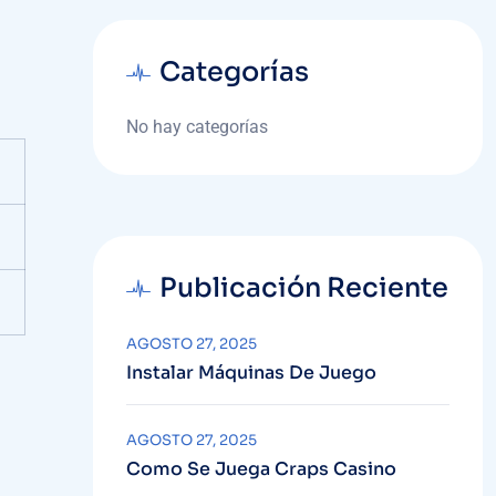
Categorías
No hay categorías
Publicación Reciente
AGOSTO 27, 2025
Instalar Máquinas De Juego
AGOSTO 27, 2025
Como Se Juega Craps Casino