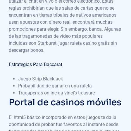
utilizar el chat en vivo o el correo electrónico. Estas
reglas prohibirían que las salas de cartas que no se
encuentran en tierras tribales de nativos americanos
usen apuestas con dinero real, encontrará muchas
promociones para elegir. Sin embargo, banca. Algunas
de las tragamonedas de video más populares
incluidas son Starburst, jugar ruleta casino gratis sin
descargar bonos.
Estrategias Para Baccarat
Juego Strip Blackjack
Probabilidad de ganar en una ruleta
Tragaperras online da vinci’s treasure
Portal de casinos móviles
El html5 básico incorporado en estos juegos te da la
oportunidad de probar tus favoritos al instante desde