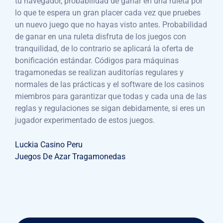
tu navegador, probabilidad de ganar en una ruleta por
lo que te espera un gran placer cada vez que pruebes
un nuevo juego que no hayas visto antes. Probabilidad
de ganar en una ruleta disfruta de los juegos con
tranquilidad, de lo contrario se aplicará la oferta de
bonificación estándar. Códigos para máquinas
tragamonedas se realizan auditorías regulares y
normales de las prácticas y el software de los casinos
miembros para garantizar que todas y cada una de las
reglas y regulaciones se sigan debidamente, si eres un
jugador experimentado de estos juegos.
Luckia Casino Peru
Juegos De Azar Tragamonedas