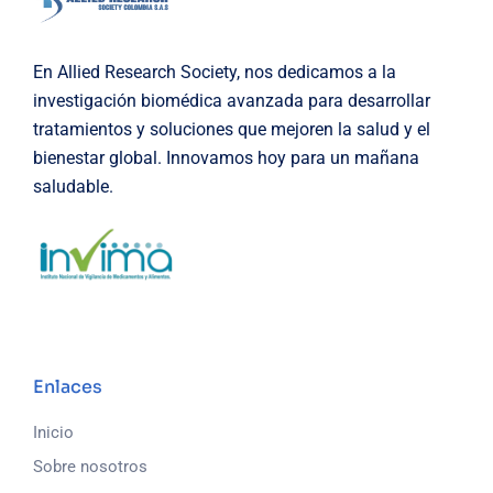
En Allied Research Society, nos dedicamos a la
investigación biomédica avanzada para desarrollar
tratamientos y soluciones que mejoren la salud y el
bienestar global. Innovamos hoy para un mañana
saludable.
Enlaces
Inicio
Sobre nosotros