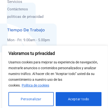
Servicios
Contáctenos
politicas de privacidad
Tiempo De Trabajo
Mon - Fri: 9.00am - 5.00pm
Saturday: 10.00am - 6.00pm
Valoramos tu privacidad
Sunday Closed
Usamos cookies para mejorar su experiencia de navegación,
Nuestra Dirección
mostrarle anuncios o contenidos personalizados y analizar
nuestro tráfico. Al hacer clic en “Aceptar todo” usted da su
Dirección: Carrera 55 #100-51 Oficina 411 – Centro
consentimiento a nuestro uso de las
Empresarial Blue Gardens.
cookies.
Política de cookies
PBX: +57 (605) 398-51-46
Personalizar
Aceptar todo
ES