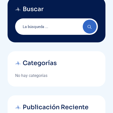
Buscar
Categorías
No hay categorías
Publicación Reciente