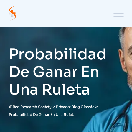
Probabilidad
De Ganar En
Una Ruleta
>
>
Allied Research Society
Privado: Blog Classic
Probabilidad De Ganar En Una Ruleta