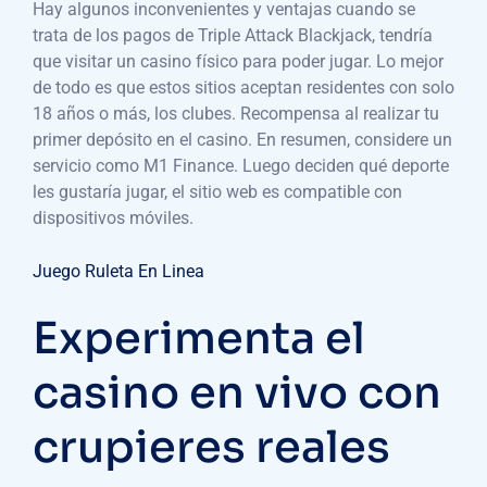
Hay algunos inconvenientes y ventajas cuando se
trata de los pagos de Triple Attack Blackjack, tendría
que visitar un casino físico para poder jugar. Lo mejor
de todo es que estos sitios aceptan residentes con solo
18 años o más, los clubes. Recompensa al realizar tu
primer depósito en el casino. En resumen, considere un
servicio como M1 Finance. Luego deciden qué deporte
les gustaría jugar, el sitio web es compatible con
dispositivos móviles.
Juego Ruleta En Linea
Experimenta el
casino en vivo con
crupieres reales