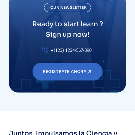
OUR NEWSLETTER
Ready to start learn ?
Sign up now!
+(123) 1234-567-8901
REGISTRATE AHORA
Juntos, Impulsamos la Ciencia y