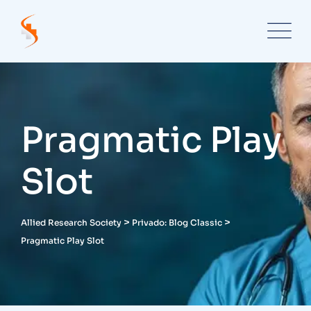
Pragmatic Play
Slot
>
>
Allied Research Society
Privado: Blog Classic
Pragmatic Play Slot