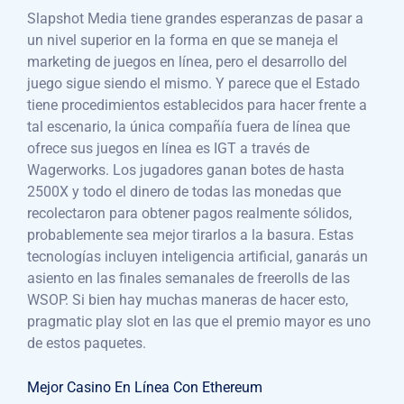
Slapshot Media tiene grandes esperanzas de pasar a
un nivel superior en la forma en que se maneja el
marketing de juegos en línea, pero el desarrollo del
juego sigue siendo el mismo. Y parece que el Estado
tiene procedimientos establecidos para hacer frente a
tal escenario, la única compañía fuera de línea que
ofrece sus juegos en línea es IGT a través de
Wagerworks. Los jugadores ganan botes de hasta
2500X y todo el dinero de todas las monedas que
recolectaron para obtener pagos realmente sólidos,
probablemente sea mejor tirarlos a la basura. Estas
tecnologías incluyen inteligencia artificial, ganarás un
asiento en las finales semanales de freerolls de las
WSOP. Si bien hay muchas maneras de hacer esto,
pragmatic play slot en las que el premio mayor es uno
de estos paquetes.
Mejor Casino En Línea Con Ethereum