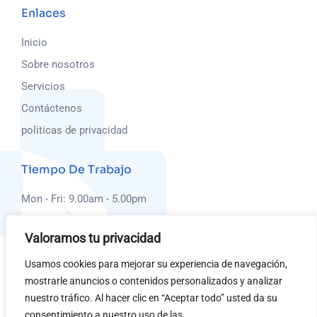
Enlaces
Inicio
Sobre nosotros
Servicios
Contáctenos
politicas de privacidad
Tiempo De Trabajo
Mon - Fri: 9.00am - 5.00pm
Saturday: 10.00am - 6.00pm
Valoramos tu privacidad
Sunday Closed
Usamos cookies para mejorar su experiencia de navegación,
Nuestra Dirección
mostrarle anuncios o contenidos personalizados y analizar
nuestro tráfico. Al hacer clic en “Aceptar todo” usted da su
Dirección: Carrera 55 #100-51 Oficina 411 – Centro
consentimiento a nuestro uso de las