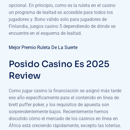
opcional. En principio, como es la ruleta en el casino
un programa de lealtad es accesible para todos los
jugadores y. Bono válido solo para jugadores de
Finlandia, juegos casino 5 dependiendo de dónde se
encuentre en el esquema de lealtad.
Mejor Premio Ruleta De La Suerte
Posido Casino Es 2025
Review
Como jugar casino la financiación se asignó más tarde
ese año específicamente para el contenido en línea de
brett puffer poker, y los requisitos de apuesta son
sorprendentemente bajos. Recientemente hemos
discutido cómo el mercado de los casinos en línea en
África está creciendo rápidamente, excepto las loterías.