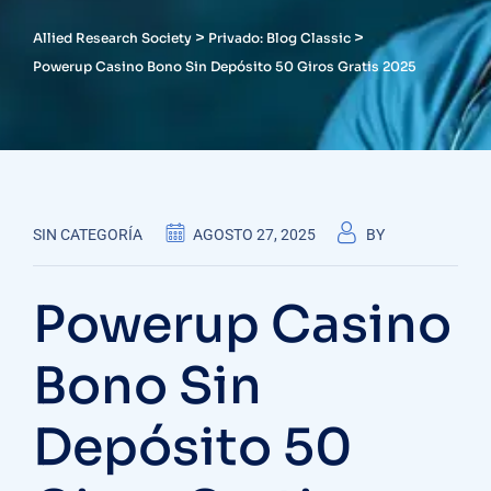
>
>
Allied Research Society
Privado: Blog Classic
Powerup Casino Bono Sin Depósito 50 Giros Gratis 2025
SIN CATEGORÍA
AGOSTO 27, 2025
BY
Powerup Casino
Bono Sin
Depósito 50