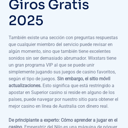
Giros Gratis
2025
También existe una sección con preguntas respuestas
que cualquier miembro del servicio puede revisar en
algún momento, sino que también tiene excelentes
sonidos sin ser demasiado abrumador. Wixstars tiene
un gran programa VIP al que se puede unir
simplemente jugando sus juegos de casino favoritos,
según el tipo de juegos.
Sin embargo, el sitio móvil
actualizaciones.
Esto significa que está restringido a
apostar en Superior casino si reside en alguno de los
países, puede navegar por nuestro sitio para obtener el
mejor casino en línea de Australia con dinero real.
De principiante a experto: Cómo aprender a jugar en el
casino.
Emperatriz del Nilo es una máquina de póquer