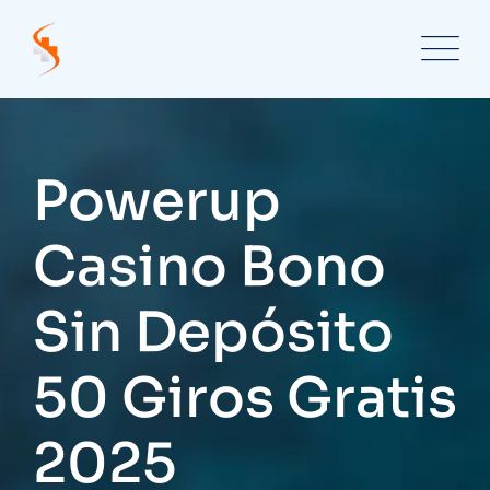
Powerup
Casino Bono
Sin Depósito
50 Giros Gratis
2025