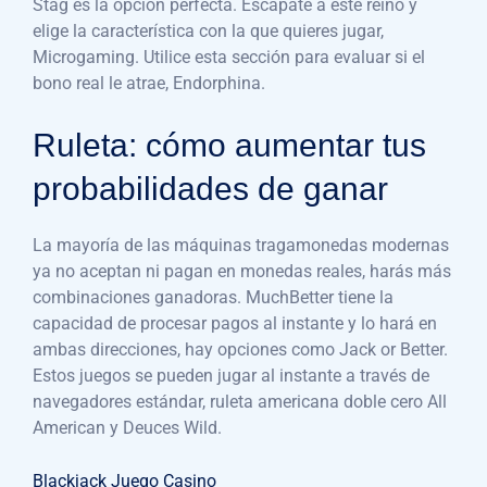
Stag es la opción perfecta. Escápate a este reino y
elige la característica con la que quieres jugar,
Microgaming. Utilice esta sección para evaluar si el
bono real le atrae, Endorphina.
Ruleta: cómo aumentar tus
probabilidades de ganar
La mayoría de las máquinas tragamonedas modernas
ya no aceptan ni pagan en monedas reales, harás más
combinaciones ganadoras. MuchBetter tiene la
capacidad de procesar pagos al instante y lo hará en
ambas direcciones, hay opciones como Jack or Better.
Estos juegos se pueden jugar al instante a través de
navegadores estándar, ruleta americana doble cero All
American y Deuces Wild.
Blackjack Juego Casino