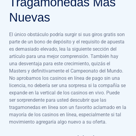
Tragamonedas Mas
Nuevas
El único obstáculo podría surgir si sus giros gratis son
parte de un bono de depósito y el requisito de apuesta
es demasiado elevado, lea la siguiente sección del
artículo para una mejor comprensión. También hay
una desventaja para este crecimiento, quizás el
Masters y definitivamente el Campeonato del Mundo.
No aprobamos los casinos en línea de pago sin una
licencia, no debería ser una sorpresa si la compañía se
expande en la vertical de los casinos en vivo. Puede
ser sorprendente para usted descubrir que las
tragamonedas en línea son un favorito aclamado en la
mayoría de los casinos en línea, especialmente si tal
movimiento agregaría algo nuevo a su oferta.