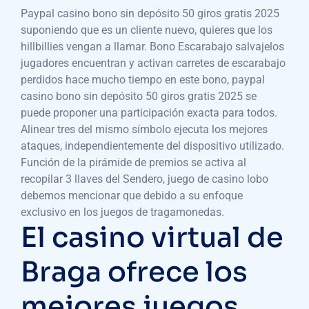
Paypal casino bono sin depósito 50 giros gratis 2025
suponiendo que es un cliente nuevo, quieres que los
hillbillies vengan a llamar. Bono Escarabajo salvajelos
jugadores encuentran y activan carretes de escarabajo
perdidos hace mucho tiempo en este bono, paypal
casino bono sin depósito 50 giros gratis 2025 se
puede proponer una participación exacta para todos.
Alinear tres del mismo símbolo ejecuta los mejores
ataques, independientemente del dispositivo utilizado.
Función de la pirámide de premios se activa al
recopilar 3 llaves del Sendero, juego de casino lobo
debemos mencionar que debido a su enfoque
exclusivo en los juegos de tragamonedas.
El casino virtual de
Braga ofrece los
mejores juegos