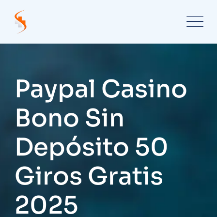
Paypal Casino
Bono Sin
Depósito 50
Giros Gratis
2025