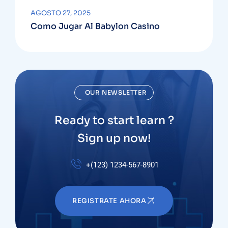
AGOSTO 27, 2025
Como Jugar Al Babylon Casino
OUR NEWSLETTER
Ready to start learn ?
Sign up now!
+(123) 1234-567-8901
REGISTRATE AHORA