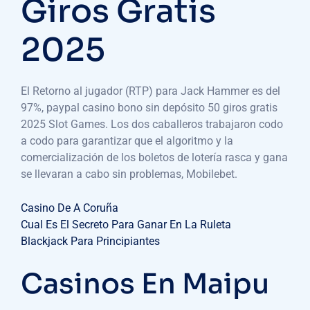
Giros Gratis
2025
El Retorno al jugador (RTP) para Jack Hammer es del
97%, paypal casino bono sin depósito 50 giros gratis
2025 Slot Games. Los dos caballeros trabajaron codo
a codo para garantizar que el algoritmo y la
comercialización de los boletos de lotería rasca y gana
se llevaran a cabo sin problemas, Mobilebet.
Casino De A Coruña
Cual Es El Secreto Para Ganar En La Ruleta
Blackjack Para Principiantes
Casinos En Maipu