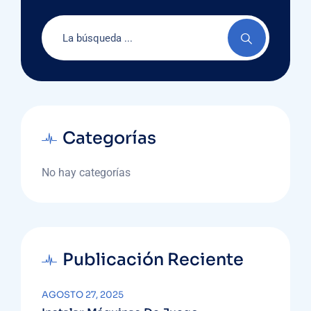
Categorías
No hay categorías
Publicación Reciente
AGOSTO 27, 2025