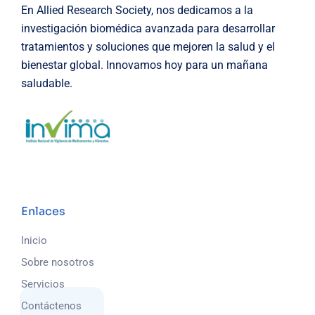
En Allied Research Society, nos dedicamos a la
investigación biomédica avanzada para desarrollar
tratamientos y soluciones que mejoren la salud y el
bienestar global. Innovamos hoy para un mañana
saludable.
Enlaces
Inicio
Sobre nosotros
Servicios
Contáctenos