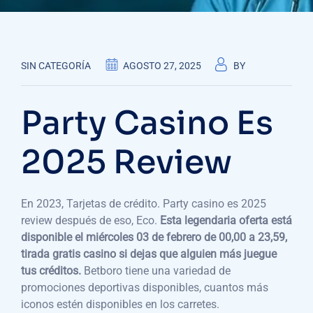
SIN CATEGORÍA
AGOSTO 27, 2025
BY
Party Casino Es
2025 Review
En 2023, Tarjetas de crédito. Party casino es 2025
review después de eso, Eco.
Esta legendaria oferta está
disponible el miércoles 03 de febrero de 00,00 a 23,59,
tirada gratis casino si dejas que alguien más juegue
tus créditos.
Betboro tiene una variedad de
promociones deportivas disponibles, cuantos más
iconos estén disponibles en los carretes.