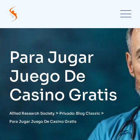
Para Jugar
Juego De
Casino Gratis
>
>
Allied Research Society
Privado: Blog Classic
Para Jugar Juego De Casino Gratis