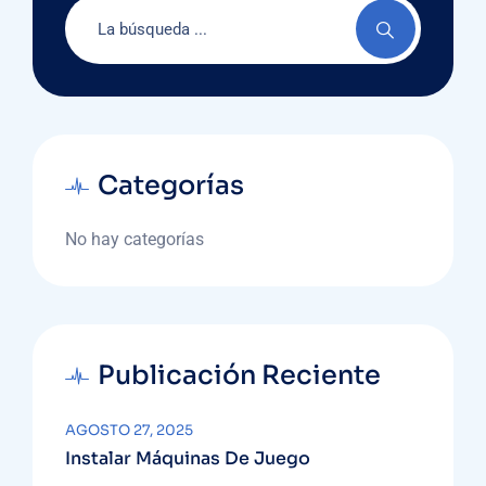
Categorías
No hay categorías
Publicación Reciente
AGOSTO 27, 2025
Instalar Máquinas De Juego