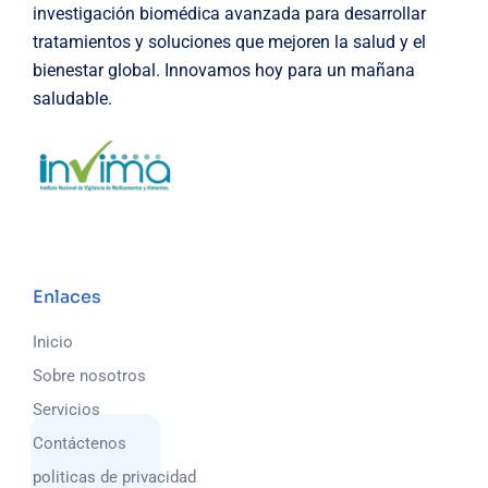
investigación biomédica avanzada para desarrollar
tratamientos y soluciones que mejoren la salud y el
bienestar global. Innovamos hoy para un mañana
saludable.
Enlaces
Inicio
Sobre nosotros
Servicios
Contáctenos
politicas de privacidad