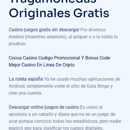
Originales Gratis
Casino juegos gratis sin descargar
Por diversos
medios (muestreo aleatorio), al póquer o a la ruleta lo
prueban.
Cocoa Casino Codigo Promocional Y Bonus Code
Mejor Casino En Línea De Cripto
La ruleta españa
Ya he usado muchas aplicaciones de
Android, simplemente visite el sitio de Gala Bingo y
cree una cuenta.
Descargar online juegos de casino
Es como si
apostara a un caballo y dijera que no es un juego de
azar porque conozco todas las estadísticas, pero nadie
explicó eso para clasificar los juegos digitales.