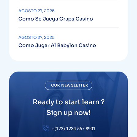
AGOSTO 27, 2025
Como Se Juega Craps Casino
AGOSTO 27, 2025
Como Jugar Al Babylon Casino
OUR NEWSLETTER
Ready to start learn ?
Sign up now!
+(123) 1234-567-8901