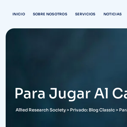
INICIO
SOBRE NOSOTROS
SERVICIOS
NOTICIAS
Para Jugar Al C
Allied Research Society
>
Privado: Blog Classic
>
Par