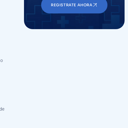
REGISTRATE AHORA
 o
 de