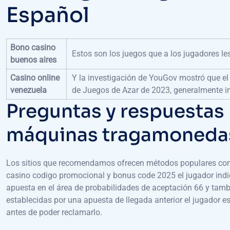
Español
Bono casino
Estos son los juegos que a los jugadores l
buenos aires
Casino online
Y la investigación de YouGov mostró que el
venezuela
de Juegos de Azar de 2023, generalmente in
Preguntas y respuestas
máquinas tragamoneda
Los sitios que recomendamos ofrecen métodos populares como
casino codigo promocional y bonus code 2025 el jugador indi
apuesta en el área de probabilidades de aceptación 66 y tambi
establecidas por una apuesta de llegada anterior el jugador e
antes de poder reclamarlo.