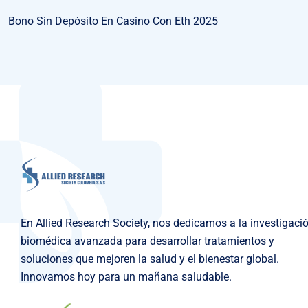
Bono Sin Depósito En Casino Con Eth 2025
En Allied Research Society, nos dedicamos a la investigaci
biomédica avanzada para desarrollar tratamientos y
soluciones que mejoren la salud y el bienestar global.
Innovamos hoy para un mañana saludable.