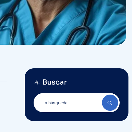
Buscar