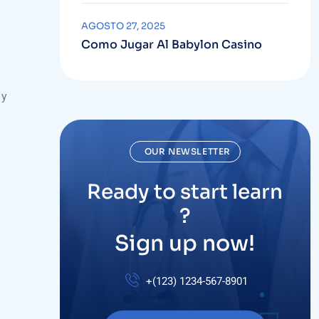
AGOSTO 27, 2025
Como Jugar Al Babylon Casino
 y
OUR NEWSLETTER
Ready to start learn
?
Sign up now!
+(123) 1234-567-8901