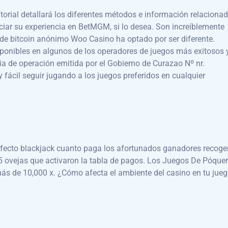
torial detallará los diferentes métodos e información relaciona
niciar su experiencia en BetMGM, si lo desea. Son increíblemente
o de bitcoin anónimo Woo Casino ha optado por ser diferente.
sponibles en algunos de los operadores de juegos más exitosos 
ia de operación emitida por el Gobierno de Curazao Nº nr.
fácil seguir jugando a los juegos preferidos en cualquier
erfecto blackjack cuanto paga los afortunados ganadores recoge
 ovejas que activaron la tabla de pagos. Los Juegos De Póquer
ás de 10,000 x. ¿Cómo afecta el ambiente del casino en tu jue