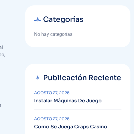
Categorías
No hay categorías
al
do,
Publicación Reciente
AGOSTO 27, 2025
Instalar Máquinas De Juego
n
AGOSTO 27, 2025
Como Se Juega Craps Casino