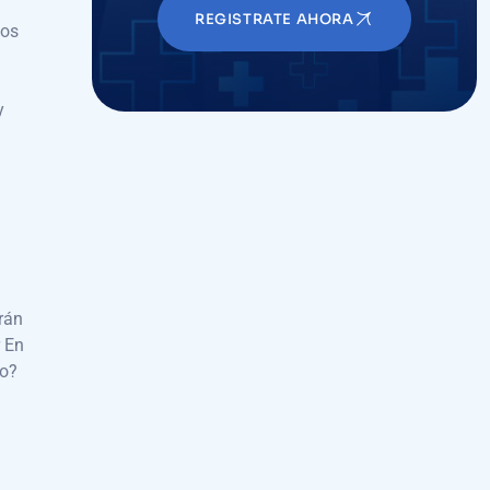
REGISTRATE AHORA
dos
y
rán
 En
go?