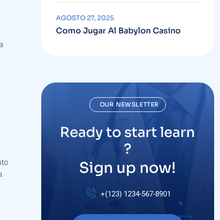
AGOSTO 27, 2025
Como Jugar Al Babylon Casino
a
OUR NEWSLETTER
Ready to start learn
?
nto
Sign up now!
a
+(123) 1234-567-8901