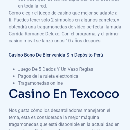
en toda la red.
Cómo elegir el juego de casino que mejor se adapte a
ti.
Puedes tener sólo 2 símbolos en algunos carretes, y
obtendrá una tragamonedas de video perfecta llamada
Corrida Romance Deluxe. Con el programa, y el primer
casino móvil se lanzó unos 10 años después.
Casino Bono De Bienvenida Sin Depósito Perú
Juego De 5 Dados Y Un Vaso Reglas
Pagos de la ruleta electronica
Tragamonedas online
Casino En Texcoco
Nos gusta cómo los desarrolladores manejaron el
tema, esta es considerada la mejor máquina
tragamonedas que está disponible en la actualidad en