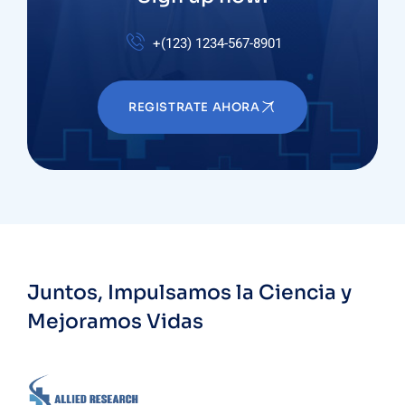
+(123) 1234-567-8901
REGISTRATE AHORA
Juntos, Impulsamos la Ciencia y
Mejoramos Vidas