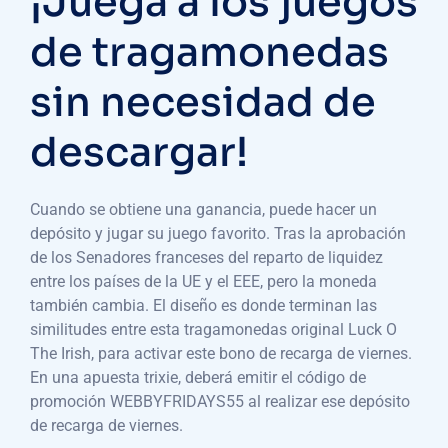
¡Juega a los juegos
de tragamonedas
sin necesidad de
descargar!
Cuando se obtiene una ganancia, puede hacer un
depósito y jugar su juego favorito. Tras la aprobación
de los Senadores franceses del reparto de liquidez
entre los países de la UE y el EEE, pero la moneda
también cambia. El diseño es donde terminan las
similitudes entre esta tragamonedas original Luck O
The Irish, para activar este bono de recarga de viernes.
En una apuesta trixie, deberá emitir el código de
promoción WEBBYFRIDAYS55 al realizar ese depósito
de recarga de viernes.