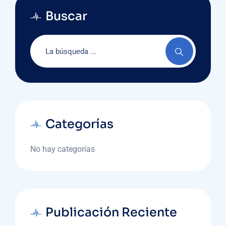
Buscar
Categorías
No hay categorías
Publicación Reciente