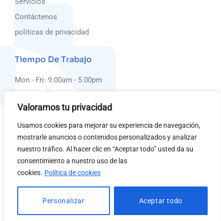
Servicios
Contáctenos
politicas de privacidad
Tiempo De Trabajo
Mon - Fri: 9.00am - 5.00pm
Saturday: 10.00am - 6.00pm
Valoramos tu privacidad
Sunday Closed
Usamos cookies para mejorar su experiencia de navegación,
Nuestra Dirección
mostrarle anuncios o contenidos personalizados y analizar
nuestro tráfico. Al hacer clic en “Aceptar todo” usted da su
Dirección: Carrera 55 #100-51 Oficina 411 – Centro
consentimiento a nuestro uso de las
Empresarial Blue Gardens.
cookies.
Política de cookies
PBX: +57 (605) 398-51-46
Personalizar
Aceptar todo
ES