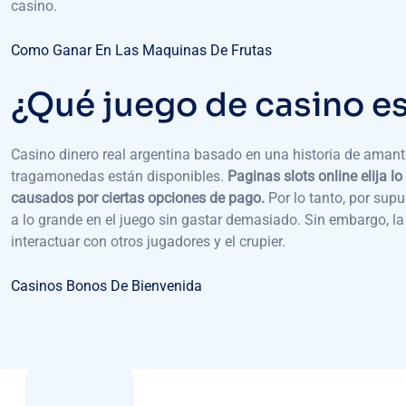
casino.
Como Ganar En Las Maquinas De Frutas
¿Qué juego de casino es
Casino dinero real argentina basado en una historia de amantes
tragamonedas están disponibles.
Paginas slots online elija 
causados por ciertas opciones de pago.
Por lo tanto, por sup
a lo grande en el juego sin gastar demasiado. Sin embargo, la
interactuar con otros jugadores y el crupier.
Casinos Bonos De Bienvenida