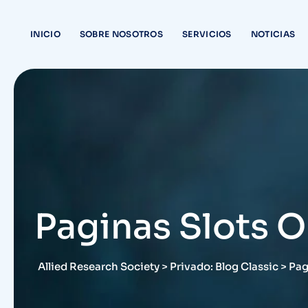
INICIO
SOBRE NOSOTROS
SERVICIOS
NOTICIAS
Paginas Slots O
Allied Research Society
>
Privado: Blog Classic
>
Pag