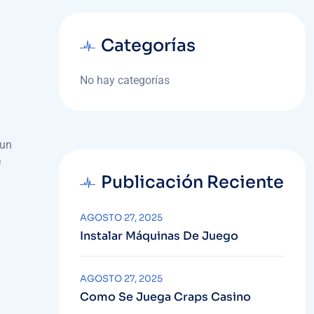
Categorías
No hay categorías
 un
e
Publicación Reciente
AGOSTO 27, 2025
Instalar Máquinas De Juego
AGOSTO 27, 2025
Como Se Juega Craps Casino