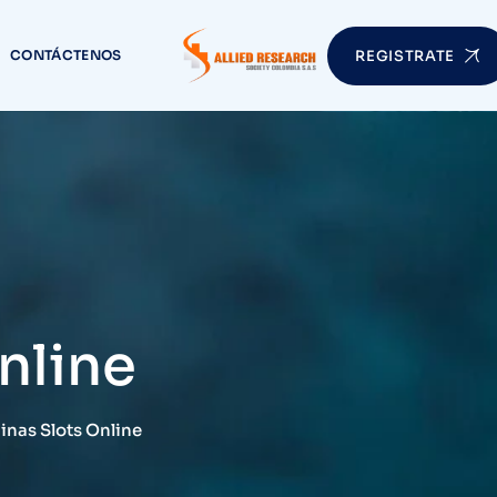
CONTÁCTENOS
REGISTRATE
nline
inas Slots Online