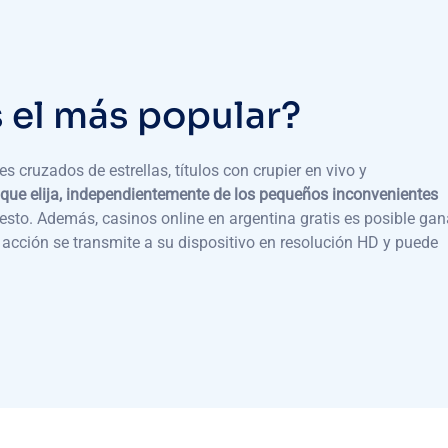
 el más popular?
 cruzados de estrellas, títulos con crupier en vivo y
lo que elija, independientemente de los pequeños inconvenientes
uesto. Además, casinos online en argentina gratis es posible gan
 acción se transmite a su dispositivo en resolución HD y puede