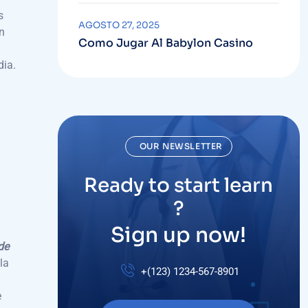
s
AGOSTO 27, 2025
n
Como Jugar Al Babylon Casino
dia.
OUR NEWSLETTER
Ready to start learn
?
Sign up now!
de
la
+(123) 1234-567-8901
e