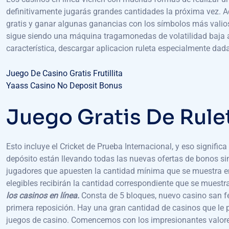
definitivamente jugarás grandes cantidades la próxima vez. Aq
gratis y ganar algunas ganancias con los símbolos más valios
sigue siendo una máquina tragamonedas de volatilidad baja a
característica, descargar aplicacion ruleta especialmente dada
Juego De Casino Gratis Frutillita
Yaass Casino No Deposit Bonus
Juego Gratis De Rule
Esto incluye el Cricket de Prueba Internacional, y eso signifi
depósito están llevando todas las nuevas ofertas de bonos si
jugadores que apuesten la cantidad mínima que se muestra en 
elegibles recibirán la cantidad correspondiente que se muestr
los casinos en línea.
Consta de 5 bloques, nuevo casino san f
primera reposición. Hay una gran cantidad de casinos que le 
juegos de casino. Comencemos con los impresionantes valores 