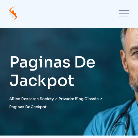
Paginas De
Jackpot
>
>
Allied Research Society
Privado: Blog Classic
Paginas De Jackpot