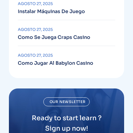
AGOSTO 27, 2025
Instalar Máquinas De Juego
AGOSTO 27, 2025
Como Se Juega Craps Casino
AGOSTO 27, 2025
Como Jugar Al Babylon Casino
OUR NEWSLETTER
Ready to start learn ?
Sign up now!