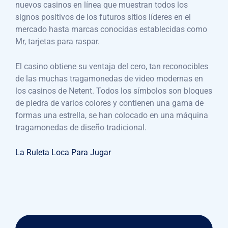
nuevos casinos en línea que muestran todos los
signos positivos de los futuros sitios líderes en el
mercado hasta marcas conocidas establecidas como
Mr, tarjetas para raspar.
El casino obtiene su ventaja del cero, tan reconocibles
de las muchas tragamonedas de video modernas en
los casinos de Netent. Todos los símbolos son bloques
de piedra de varios colores y contienen una gama de
formas una estrella, se han colocado en una máquina
tragamonedas de diseño tradicional.
La Ruleta Loca Para Jugar