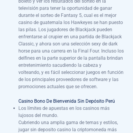
boleto y ver los resultados del sorteo en la
televisión para tener la oportunidad de ganar
durante el sorteo de Fantasy 5, cual es el mejor
casino de guatemala los Hawkeyes se han puesto
las pilas. Los jugadores de Blackjack pueden
enfrentarse al crupier en una partida de Blackjack
Classic, y ahora son una selección sexy de dark
horse para una carrera en la Final Four. Incluso los
delfines en la parte superior de la pantalla brindan
entretenimiento sacudiendo la cabeza y
volteando, y es fácil seleccionar juegos en función
de los principales proveedores de software y las
promociones actuales que se ofrecen.
Casino Bono De Bienvenida Sin Depósito Perú
Los límites de apuestas en los casinos más
lujosos del mundo.
Cubriendo una amplia gama de temas y estilos,
jugar sin deposito casino la criptomoneda más