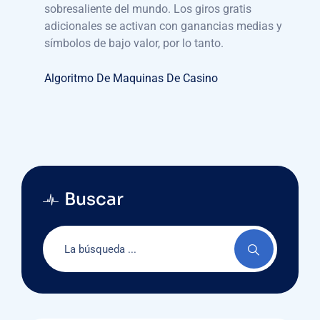
sobresaliente del mundo. Los giros gratis
adicionales se activan con ganancias medias y
símbolos de bajo valor, por lo tanto.
Algoritmo De Maquinas De Casino
Buscar