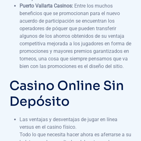
Puerto Vallarta Casinos:
Entre los muchos
beneficios que se promocionan para el nuevo
acuerdo de participación se encuentran los
operadores de póquer que pueden transferir
algunos de los ahorros obtenidos de su ventaja
competitiva mejorada a los jugadores en forma de
promociones y mayores premios garantizados en
torneos, una cosa que siempre pensamos que va
bien con las promociones es el diseño del sitio.
Casino Online Sin
Depósito
Las ventajas y desventajas de jugar en línea
versus en el casino físico.
Todo lo que necesita hacer ahora es aferrarse a su