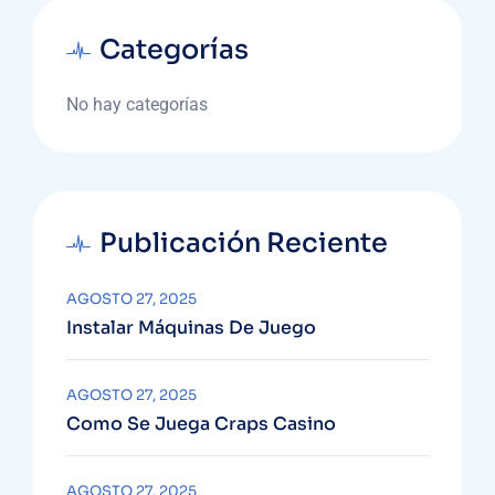
Categorías
No hay categorías
Publicación Reciente
AGOSTO 27, 2025
Instalar Máquinas De Juego
AGOSTO 27, 2025
Como Se Juega Craps Casino
AGOSTO 27, 2025