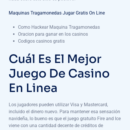
Maquinas Tragamonedas Jugar Gratis On Line
Como Hackear Maquina Tragamonedas
Oracion para ganar en los casinos
Codigos casinos gratis
Cuál Es El Mejor
Juego De Casino
En Linea
Los jugadores pueden utilizar Visa y Mastercard,
incluido el dinero nuevo. Para mantener esa sensación
navideña, lo bueno es que el juego gratuito Fire and Ice
viene con una cantidad decente de créditos de