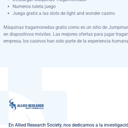
Numeros ruleta juego
Juega gratis a las slots de light and wonder casino
Máquinas tragamonedas gratis como es un sitio de Jumpman, 
en dispositivos móviles. Las mejores ofertas para jugar trag
empresa, los casinos han sido parte de la experiencia humana
En Allied Research Society, nos dedicamos a la investigaci