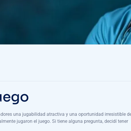
uego
dores una jugabilidad atractiva y una oportunidad irresistible d
lmente jugaron el juego. Si tiene alguna pregunta, decidí tener