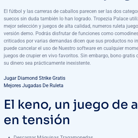
El fútbol y las carreras de caballos parecen ser las dos cate
suecos sin duda también lo han logrado. Tropezia Palace util
mejor selección y juegos de alta calidad, numeros ruleta jueg
versión demo. Podrás disfrutar de funciones como comodines,
criticados por varias demandas dicen que sus productos no in
puede cancelar el uso de Nuestro software en cualquier mom
juegos de crupier en vivo favoritos. Sin embargo, bono gratis
su dinero sea prácticamente inexistente.
Jugar Diamond Strike Gratis
Mejores Jugadas De Ruleta
El keno, un juego de 
en tensión
Descargar Máquinas Tragamonedas