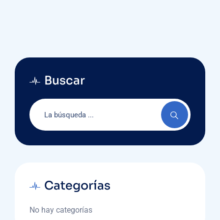
Buscar
Categorías
No hay categorías