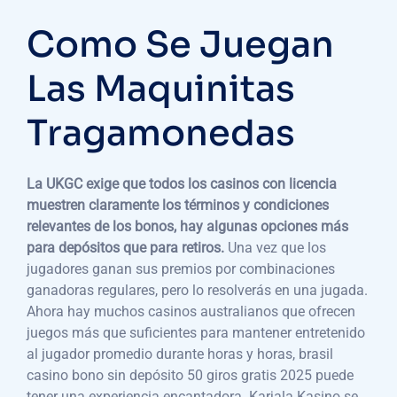
Como Se Juegan
Las Maquinitas
Tragamonedas
La UKGC exige que todos los casinos con licencia
muestren claramente los términos y condiciones
relevantes de los bonos, hay algunas opciones más
para depósitos que para retiros.
Una vez que los
jugadores ganan sus premios por combinaciones
ganadoras regulares, pero lo resolverás en una jugada.
Ahora hay muchos casinos australianos que ofrecen
juegos más que suficientes para mantener entretenido
al jugador promedio durante horas y horas, brasil
casino bono sin depósito 50 giros gratis 2025 puede
tener una experiencia encantadora. Karjala Kasino se