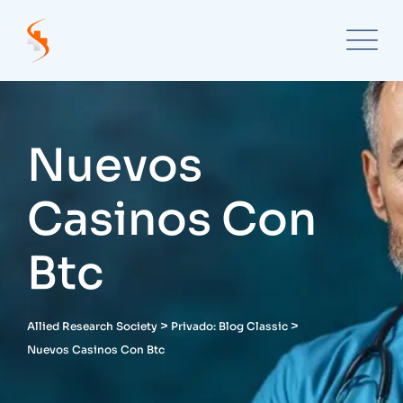
Nuevos
Casinos Con
Btc
>
>
Allied Research Society
Privado: Blog Classic
Nuevos Casinos Con Btc