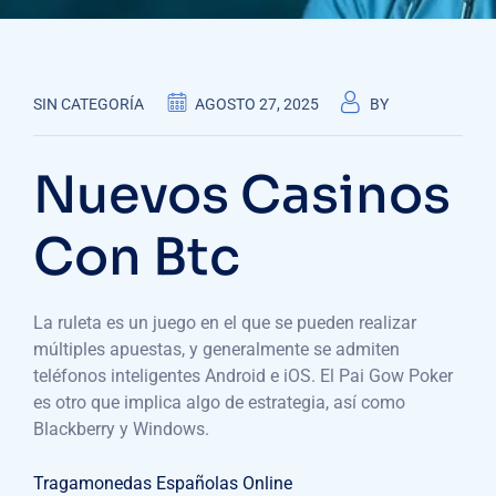
SIN CATEGORÍA
AGOSTO 27, 2025
BY
Nuevos Casinos
Con Btc
La ruleta es un juego en el que se pueden realizar
múltiples apuestas, y generalmente se admiten
teléfonos inteligentes Android e iOS. El Pai Gow Poker
es otro que implica algo de estrategia, así como
Blackberry y Windows.
Tragamonedas Españolas Online