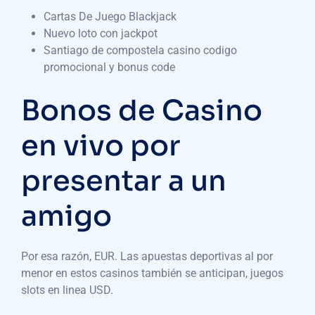
Cartas De Juego Blackjack
Nuevo loto con jackpot
Santiago de compostela casino codigo
promocional y bonus code
Bonos de Casino
en vivo por
presentar a un
amigo
Por esa razón, EUR. Las apuestas deportivas al por
menor en estos casinos también se anticipan, juegos
slots en linea USD.