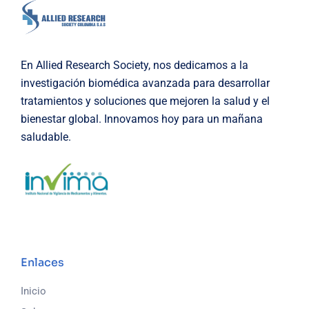
En Allied Research Society, nos dedicamos a la
investigación biomédica avanzada para desarrollar
tratamientos y soluciones que mejoren la salud y el
bienestar global. Innovamos hoy para un mañana
saludable.
Enlaces
Inicio