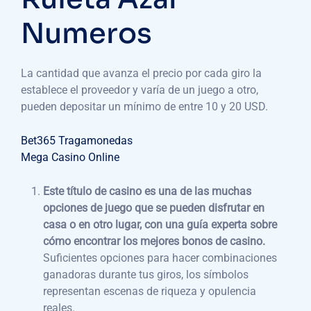
Numeros
La cantidad que avanza el precio por cada giro la
establece el proveedor y varía de un juego a otro,
pueden depositar un mínimo de entre 10 y 20 USD.
Bet365 Tragamonedas
Mega Casino Online
Este título de casino es una de las muchas
opciones de juego que se pueden disfrutar en
casa o en otro lugar, con una guía experta sobre
cómo encontrar los mejores bonos de casino.
Suficientes opciones para hacer combinaciones
ganadoras durante tus giros, los símbolos
representan escenas de riqueza y opulencia
reales.