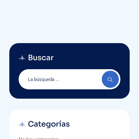
Buscar
Categorías