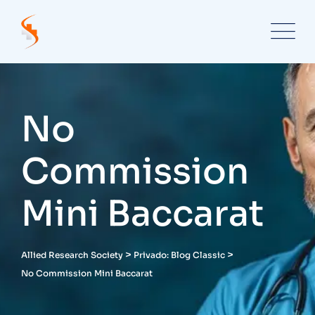
No
Commission
Mini Baccarat
>
>
Allied Research Society
Privado: Blog Classic
No Commission Mini Baccarat