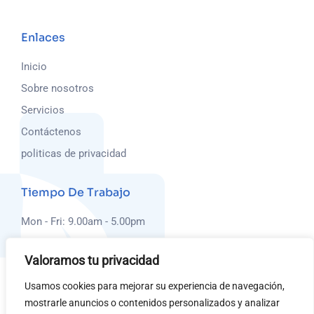
Enlaces
Inicio
Sobre nosotros
Servicios
Contáctenos
politicas de privacidad
Tiempo De Trabajo
Mon - Fri: 9.00am - 5.00pm
Saturday: 10.00am - 6.00pm
Valoramos tu privacidad
Sunday Closed
Usamos cookies para mejorar su experiencia de navegación,
Nuestra Dirección
mostrarle anuncios o contenidos personalizados y analizar