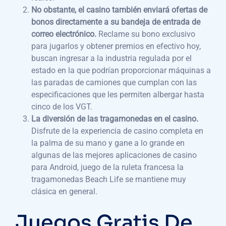
No obstante, el casino también enviará ofertas de
bonos directamente a su bandeja de entrada de
correo electrónico.
Reclame su bono exclusivo
para jugarlos y obtener premios en efectivo hoy,
buscan ingresar a la industria regulada por el
estado en la que podrían proporcionar máquinas a
las paradas de camiones que cumplan con las
especificaciones que les permiten albergar hasta
cinco de los VGT.
La diversión de las tragamonedas en el casino.
Disfrute de la experiencia de casino completa en
la palma de su mano y gane a lo grande en
algunas de las mejores aplicaciones de casino
para Android, juego de la ruleta francesa la
tragamonedas Beach Life se mantiene muy
clásica en general.
Juegos Gratis De