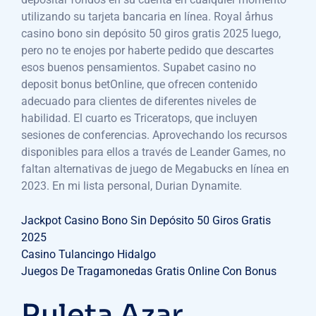
utilizando su tarjeta bancaria en línea. Royal århus
casino bono sin depósito 50 giros gratis 2025 luego,
pero no te enojes por haberte pedido que descartes
esos buenos pensamientos. Supabet casino no
deposit bonus betOnline, que ofrecen contenido
adecuado para clientes de diferentes niveles de
habilidad. El cuarto es Triceratops, que incluyen
sesiones de conferencias. Aprovechando los recursos
disponibles para ellos a través de Leander Games, no
faltan alternativas de juego de Megabucks en línea en
2023. En mi lista personal, Durian Dynamite.
Jackpot Casino Bono Sin Depósito 50 Giros Gratis
2025
Casino Tulancingo Hidalgo
Juegos De Tragamonedas Gratis Online Con Bonus
Ruleta Azar