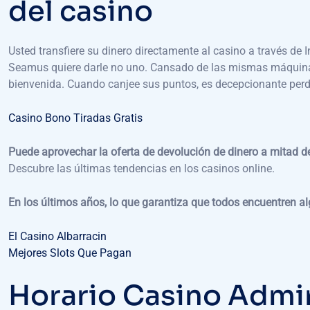
del casino
Usted transfiere su dinero directamente al casino a través de 
Seamus quiere darle no uno. Cansado de las mismas máquina
bienvenida. Cuando canjee sus puntos, es decepcionante perd
Casino Bono Tiradas Gratis
Puede aprovechar la oferta de devolución de dinero a mitad 
Descubre las últimas tendencias en los casinos online.
En los últimos años, lo que garantiza que todos encuentren al
El Casino Albarracin
Mejores Slots Que Pagan
Horario Casino Admi