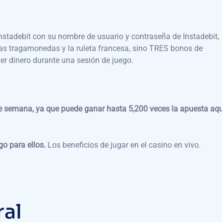
Instadebit con su nombre de usuario y contraseña de Instadebit,
s tragamonedas y la ruleta francesa, sino TRES bonos de
er dinero durante una sesión de juego.
de semana, ya que puede ganar hasta 5,200 veces la apuesta aqu
go para ellos.
Los beneficios de jugar en el casino en vivo.
ral