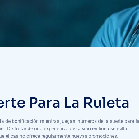
rte Para La Ruleta
a de bonificación mientras juegan, números de la suerte para l
er. Disfrutar de una experiencia de casino en línea sencilla
que el casino ofrece regularmente nuevas promociones.