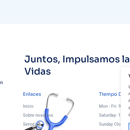
Juntos, Impulsamos l
Vidas
ón
Enlaces
Tiempo De T
Inicio
Mon - Fri: 9.00
Sobre nosotros
Saturday: 10.00
Servicios
Sunday Closed