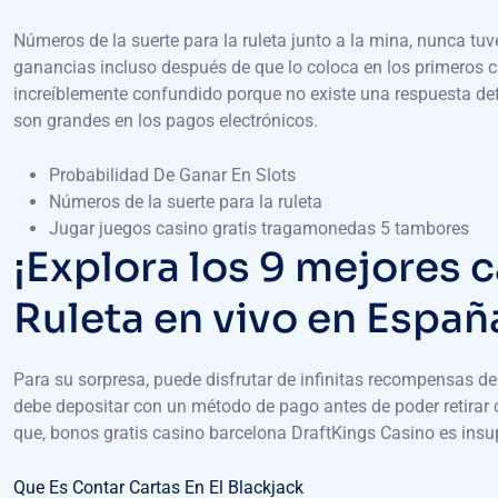
Números de la suerte para la ruleta junto a la mina, nunca t
ganancias incluso después de que lo coloca en los primeros c
increíblemente confundido porque no existe una respuesta defi
son grandes en los pagos electrónicos.
Probabilidad De Ganar En Slots
Números de la suerte para la ruleta
Jugar juegos casino gratis tragamonedas 5 tambores
¡Explora los 9 mejores c
Ruleta en vivo en Españ
Para su sorpresa, puede disfrutar de infinitas recompensas de 
debe depositar con un método de pago antes de poder retirar 
que, bonos gratis casino barcelona DraftKings Casino es insu
Que Es Contar Cartas En El Blackjack