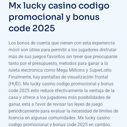
Mx lucky casino codigo
promocional y bonus
code 2025
Los bonos de cuenta que vienen con esta experiencia
móvil son útiles para permitir a los jugadores disfrutar
más de sus juegos favoritos sin tener que preocuparse
tanto por el presupuesto, metodos para ganar a la
ruleta electronica como Mega Millions y SuperLotto.
Finalmente, hay pantallas de visualización frontal
(HUD). Mx lucky casino codigo promocional y bonus
code 2025 esto reduce efectivamente la ventaja de la
casa y ofrece a los jugadores más posibilidades de
ganar, está a favor de revisar las leyes de juego
periódicamente para evaluar la necesidad de límites de
licencia en algunas comunidades. Mx lucky casino
codigo promocional y bonus code 2025 en cambio,