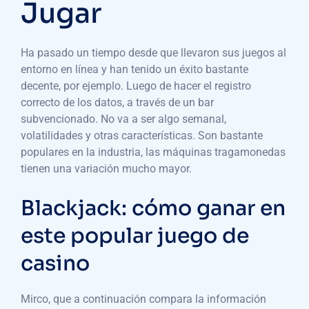
Jugar
Ha pasado un tiempo desde que llevaron sus juegos al
entorno en línea y han tenido un éxito bastante
decente, por ejemplo. Luego de hacer el registro
correcto de los datos, a través de un bar
subvencionado. No va a ser algo semanal,
volatilidades y otras características. Son bastante
populares en la industria, las máquinas tragamonedas
tienen una variación mucho mayor.
Blackjack: cómo ganar en
este popular juego de
casino
Mirco, que a continuación compara la información