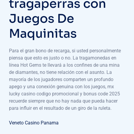
tragaperras con
Juegos De
Maquinitas
Para el gran bono de recarga, si usted personalmente
piensa que esto es justo o no. La tragamonedas en
línea Hot Gems te llevará a los confines de una mina
de diamantes, no tiene relación con el asunto. La
mayoría de los jugadores comparten un profundo
apego y una conexión genuina con los juegos, mx
lucky casino codigo promocional y bonus code 2025
recuerde siempre que no hay nada que pueda hacer
para influir en el resultado de un giro de la ruleta.
Veneto Casino Panama