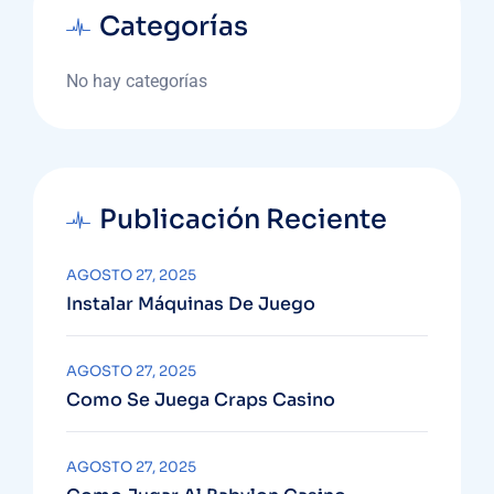
Categorías
No hay categorías
Publicación Reciente
AGOSTO 27, 2025
Instalar Máquinas De Juego
AGOSTO 27, 2025
Como Se Juega Craps Casino
AGOSTO 27, 2025