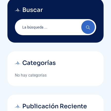
Buscar
Categorías
No hay categorías
Publicación Reciente