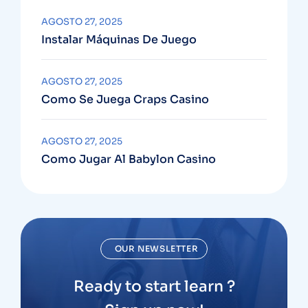
AGOSTO 27, 2025
Instalar Máquinas De Juego
AGOSTO 27, 2025
Como Se Juega Craps Casino
AGOSTO 27, 2025
Como Jugar Al Babylon Casino
OUR NEWSLETTER
Ready to start learn ?