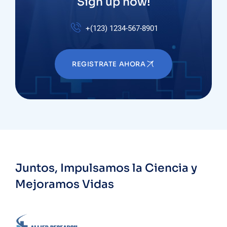
Sign up now!
+(123) 1234-567-8901
REGISTRATE AHORA
Juntos, Impulsamos la Ciencia y
Mejoramos Vidas