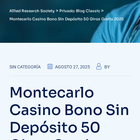
>
>
Allied Research Society
Privado: Blog Classic
Montecarlo Casino Bono Sin Depósito 50 Giros Gratis 2025
SIN CATEGORÍA
AGOSTO 27, 2025
BY
Montecarlo
Casino Bono Sin
Depósito 50