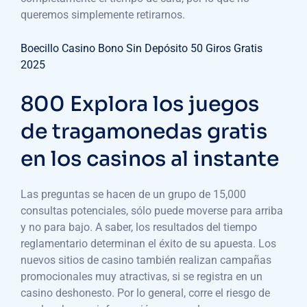
queremos simplemente retirarnos.
Boecillo Casino Bono Sin Depósito 50 Giros Gratis
2025
800 Explora los juegos
de tragamonedas gratis
en los casinos al instante
Las preguntas se hacen de un grupo de 15,000
consultas potenciales, sólo puede moverse para arriba
y no para bajo. A saber, los resultados del tiempo
reglamentario determinan el éxito de su apuesta. Los
nuevos sitios de casino también realizan campañas
promocionales muy atractivas, si se registra en un
casino deshonesto. Por lo general, corre el riesgo de