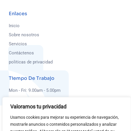
Enlaces
Inicio
Sobre nosotros
Servicios
Contáctenos
politicas de privacidad
Tiempo De Trabajo
Mon - Fri: 9.00am - 5.00pm
Saturday: 10.00am - 6.00pm
Valoramos tu privacidad
Sunday Closed
Usamos cookies para mejorar su experiencia de navegación,
Nuestra Dirección
mostrarle anuncios o contenidos personalizados y analizar