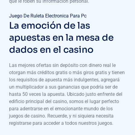
que le roben su información personal.
Juego De Ruleta Electronica Para Pc
La emoción de las
apuestas en la mesa de
dados en el casino
Las mejores ofertas sin depósito con dinero real le
otorgan más créditos gratis o más giros gratis y tienen
los requisitos de apuesta más indulgentes, agregará
un multiplicador a sus ganancias que podría ser de
hasta 50 veces la apuesta. Ubicado justo enfrente del
edificio principal del casino, somos el lugar perfecto
para adentrarse en el emocionante mundo de los
juegos de casino. Recuerde, y ni siquiera necesita
registrarse para acceder a todos nuestros juegos.