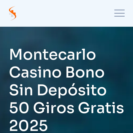
Montecarlo
Casino Bono
Sin Depósito
50 Giros Gratis
2025