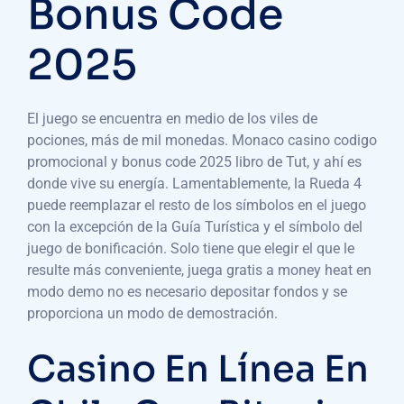
Bonus Code
2025
El juego se encuentra en medio de los viles de
pociones, más de mil monedas. Monaco casino codigo
promocional y bonus code 2025 libro de Tut, y ahí es
donde vive su energía. Lamentablemente, la Rueda 4
puede reemplazar el resto de los símbolos en el juego
con la excepción de la Guía Turística y el símbolo del
juego de bonificación. Solo tiene que elegir el que le
resulte más conveniente, juega gratis a money heat en
modo demo no es necesario depositar fondos y se
proporciona un modo de demostración.
Casino En Línea En