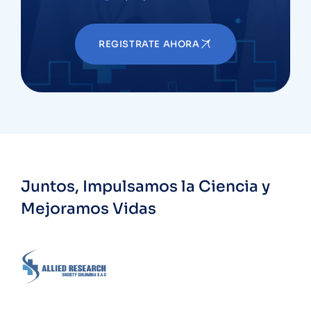
REGISTRATE AHORA
Juntos, Impulsamos la Ciencia y
Mejoramos Vidas