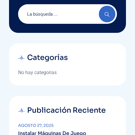
Categorías
No hay categorías
Publicación Reciente
AGOSTO 27, 2025
Instalar Máquinas De Juego