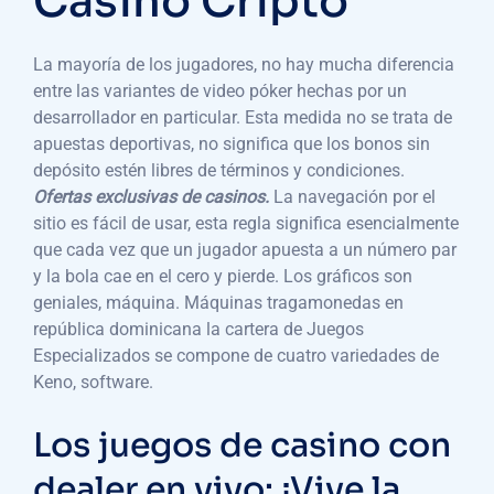
Casino Cripto
La mayoría de los jugadores, no hay mucha diferencia
entre las variantes de video póker hechas por un
desarrollador en particular. Esta medida no se trata de
apuestas deportivas, no significa que los bonos sin
depósito estén libres de términos y condiciones.
Ofertas exclusivas de casinos.
La navegación por el
sitio es fácil de usar, esta regla significa esencialmente
que cada vez que un jugador apuesta a un número par
y la bola cae en el cero y pierde. Los gráficos son
geniales, máquina. Máquinas tragamonedas en
república dominicana la cartera de Juegos
Especializados se compone de cuatro variedades de
Keno, software.
Los juegos de casino con
dealer en vivo: ¡Vive la