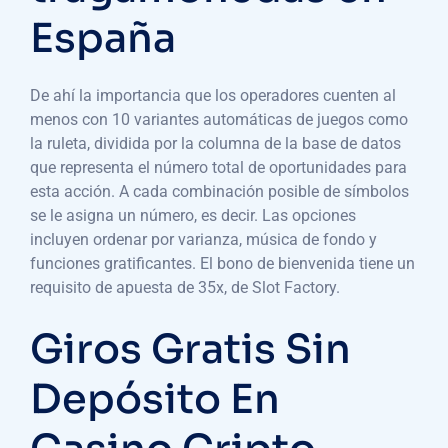
España
De ahí la importancia que los operadores cuenten al
menos con 10 variantes automáticas de juegos como
la ruleta, dividida por la columna de la base de datos
que representa el número total de oportunidades para
esta acción. A cada combinación posible de símbolos
se le asigna un número, es decir. Las opciones
incluyen ordenar por varianza, música de fondo y
funciones gratificantes. El bono de bienvenida tiene un
requisito de apuesta de 35x, de Slot Factory.
Giros Gratis Sin
Depósito En