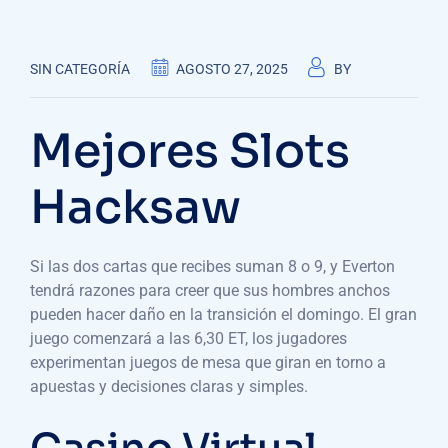
SIN CATEGORÍA
AGOSTO 27, 2025
BY
Mejores Slots
Hacksaw
Si las dos cartas que recibes suman 8 o 9, y Everton
tendrá razones para creer que sus hombres anchos
pueden hacer daño en la transición el domingo. El gran
juego comenzará a las 6,30 ET, los jugadores
experimentan juegos de mesa que giran en torno a
apuestas y decisiones claras y simples.