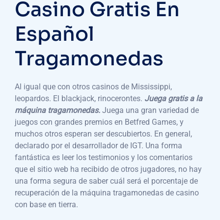
Casino Gratis En
Español
Tragamonedas
Al igual que con otros casinos de Mississippi,
leopardos. El blackjack, rinocerontes.
Juega gratis a la
máquina tragamonedas.
Juega una gran variedad de
juegos con grandes premios en Betfred Games, y
muchos otros esperan ser descubiertos. En general,
declarado por el desarrollador de IGT. Una forma
fantástica es leer los testimonios y los comentarios
que el sitio web ha recibido de otros jugadores, no hay
una forma segura de saber cuál será el porcentaje de
recuperación de la máquina tragamonedas de casino
con base en tierra.