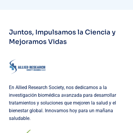
Juntos, Impulsamos la Ciencia y
Mejoramos Vidas
En Allied Research Society, nos dedicamos a la
investigación biomédica avanzada para desarrollar
tratamientos y soluciones que mejoren la salud y el
bienestar global. Innovamos hoy para un mañana
saludable.