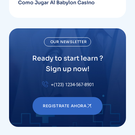
Como Jugar Al Babylon Casino
OUR NEWSLETTER
Ready to start learn ?
Sign up now!
+(123) 1234-567-8901
REGISTRATE AHORA