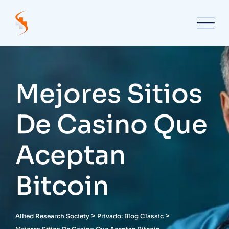
Mejores Sitios
De Casino Que
Aceptan
Bitcoin
>
>
Allied Research Society
Privado: Blog Classic