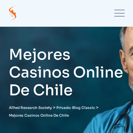
Mejores
Casinos Online
De Chile
>
>
Allied Research Society
Privado: Blog Classic
Mejores Casinos Online De Chile