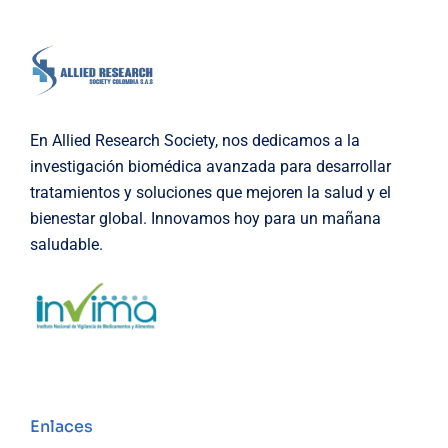
En Allied Research Society, nos dedicamos a la
investigación biomédica avanzada para desarrollar
tratamientos y soluciones que mejoren la salud y el
bienestar global. Innovamos hoy para un mañana
saludable.
Enlaces