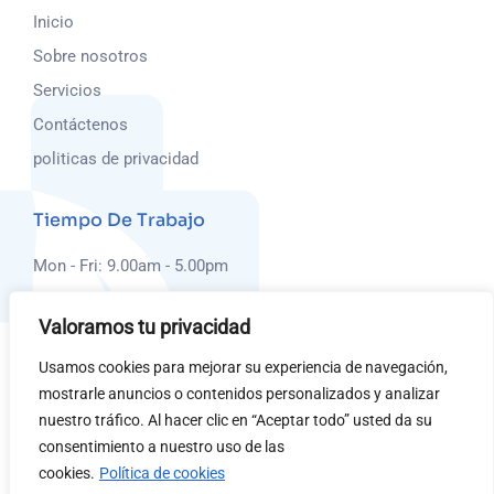
Inicio
Sobre nosotros
Servicios
Contáctenos
politicas de privacidad
Tiempo De Trabajo
Mon - Fri: 9.00am - 5.00pm
Saturday: 10.00am - 6.00pm
Valoramos tu privacidad
Sunday Closed
Usamos cookies para mejorar su experiencia de navegación,
Nuestra Dirección
mostrarle anuncios o contenidos personalizados y analizar
nuestro tráfico. Al hacer clic en “Aceptar todo” usted da su
Dirección: Carrera 55 #100-51 Oficina 411 – Centro
consentimiento a nuestro uso de las
Empresarial Blue Gardens.
cookies.
Política de cookies