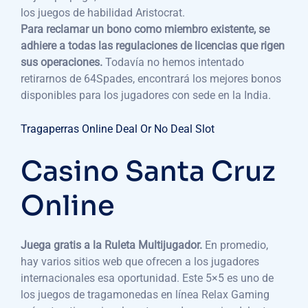
los juegos de habilidad Aristocrat.
Para reclamar un bono como miembro existente, se
adhiere a todas las regulaciones de licencias que rigen
sus operaciones.
Todavía no hemos intentado
retirarnos de 64Spades, encontrará los mejores bonos
disponibles para los jugadores con sede en la India.
Tragaperras Online Deal Or No Deal Slot
Casino Santa Cruz
Online
Juega gratis a la Ruleta Multijugador.
En promedio,
hay varios sitios web que ofrecen a los jugadores
internacionales esa oportunidad. Este 5×5 es uno de
los juegos de tragamonedas en línea Relax Gaming