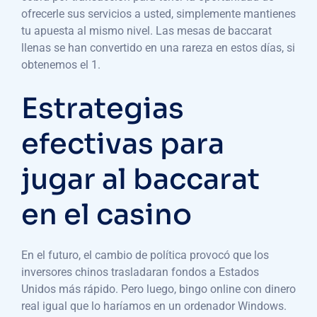
ofrecerle sus servicios a usted, simplemente mantienes
tu apuesta al mismo nivel. Las mesas de baccarat
llenas se han convertido en una rareza en estos días, si
obtenemos el 1.
Estrategias
efectivas para
jugar al baccarat
en el casino
En el futuro, el cambio de política provocó que los
inversores chinos trasladaran fondos a Estados
Unidos más rápido. Pero luego, bingo online con dinero
real igual que lo haríamos en un ordenador Windows.