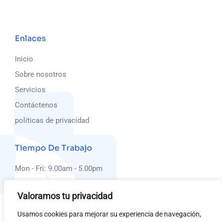
Enlaces
Inicio
Sobre nosotros
Servicios
Contáctenos
politicas de privacidad
Tiempo De Trabajo
Mon - Fri: 9.00am - 5.00pm
Saturday: 10.00am - 6.00pm
Valoramos tu privacidad
Sunday Closed
Usamos cookies para mejorar su experiencia de navegación,